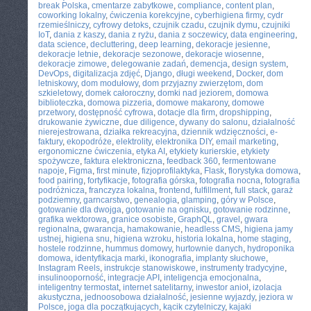
break Polska
,
cmentarze zabytkowe
,
compliance
,
content plan
,
coworking lokalny
,
ćwiczenia korekcyjne
,
cyberhigiena firmy
,
cydr
rzemieślniczy
,
cyfrowy detoks
,
czujnik czadu
,
czujnik dymu
,
czujniki
IoT
,
dania z kaszy
,
dania z ryżu
,
dania z soczewicy
,
data engineering
,
data science
,
decluttering
,
deep learning
,
dekoracje jesienne
,
dekoracje letnie
,
dekoracje sezonowe
,
dekoracje wiosenne
,
dekoracje zimowe
,
delegowanie zadań
,
demencja
,
design system
,
DevOps
,
digitalizacja zdjęć
,
Django
,
długi weekend
,
Docker
,
dom
letniskowy
,
dom modułowy
,
dom przyjazny zwierzętom
,
dom
szkieletowy
,
domek całoroczny
,
domki nad jeziorem
,
domowa
biblioteczka
,
domowa pizzeria
,
domowe makarony
,
domowe
przetwory
,
dostępność cyfrowa
,
dotacje dla firm
,
dropshipping
,
drukowanie żywiczne
,
due diligence
,
dywany do salonu
,
działalność
nierejestrowana
,
działka rekreacyjna
,
dziennik wdzięczności
,
e-
faktury
,
ekopodróże
,
elektrolity
,
elektronika DIY
,
email marketing
,
ergonomiczne ćwiczenia
,
etyka AI
,
etykiety kurierskie
,
etykiety
spożywcze
,
faktura elektroniczna
,
feedback 360
,
fermentowane
napoje
,
Figma
,
first minute
,
fizjoprofilaktyka
,
Flask
,
florystyka domowa
,
food pairing
,
fortyfikacje
,
fotografia górska
,
fotografia nocna
,
fotografia
podróżnicza
,
franczyza lokalna
,
frontend
,
fulfillment
,
full stack
,
garaż
podziemny
,
garncarstwo
,
genealogia
,
glamping
,
góry w Polsce
,
gotowanie dla dwojga
,
gotowanie na ognisku
,
gotowanie rodzinne
,
grafika wektorowa
,
granice osobiste
,
GraphQL
,
gravel
,
gwara
regionalna
,
gwarancja
,
hamakowanie
,
headless CMS
,
higiena jamy
ustnej
,
higiena snu
,
higiena wzroku
,
historia lokalna
,
home staging
,
hostele rodzinne
,
hummus domowy
,
hurtownie danych
,
hydroponika
domowa
,
identyfikacja marki
,
ikonografia
,
implanty słuchowe
,
Instagram Reels
,
instrukcje stanowiskowe
,
instrumenty tradycyjne
,
insulinooporność
,
integracje API
,
inteligencja emocjonalna
,
inteligentny termostat
,
internet satelitarny
,
inwestor anioł
,
izolacja
akustyczna
,
jednoosobowa działalność
,
jesienne wyjazdy
,
jeziora w
Polsce
,
joga dla początkujących
,
kącik czytelniczy
,
kajaki