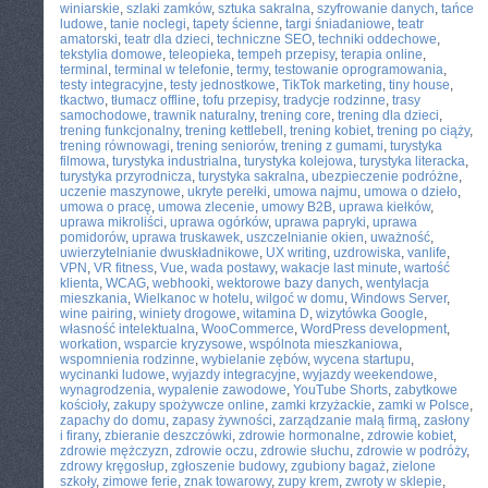
winiarskie
,
szlaki zamków
,
sztuka sakralna
,
szyfrowanie danych
,
tańce
ludowe
,
tanie noclegi
,
tapety ścienne
,
targi śniadaniowe
,
teatr
amatorski
,
teatr dla dzieci
,
techniczne SEO
,
techniki oddechowe
,
tekstylia domowe
,
teleopieka
,
tempeh przepisy
,
terapia online
,
terminal
,
terminal w telefonie
,
termy
,
testowanie oprogramowania
,
testy integracyjne
,
testy jednostkowe
,
TikTok marketing
,
tiny house
,
tkactwo
,
tłumacz offline
,
tofu przepisy
,
tradycje rodzinne
,
trasy
samochodowe
,
trawnik naturalny
,
trening core
,
trening dla dzieci
,
trening funkcjonalny
,
trening kettlebell
,
trening kobiet
,
trening po ciąży
,
trening równowagi
,
trening seniorów
,
trening z gumami
,
turystyka
filmowa
,
turystyka industrialna
,
turystyka kolejowa
,
turystyka literacka
,
turystyka przyrodnicza
,
turystyka sakralna
,
ubezpieczenie podróżne
,
uczenie maszynowe
,
ukryte perełki
,
umowa najmu
,
umowa o dzieło
,
umowa o pracę
,
umowa zlecenie
,
umowy B2B
,
uprawa kiełków
,
uprawa mikroliści
,
uprawa ogórków
,
uprawa papryki
,
uprawa
pomidorów
,
uprawa truskawek
,
uszczelnianie okien
,
uważność
,
uwierzytelnianie dwuskładnikowe
,
UX writing
,
uzdrowiska
,
vanlife
,
VPN
,
VR fitness
,
Vue
,
wada postawy
,
wakacje last minute
,
wartość
klienta
,
WCAG
,
webhooki
,
wektorowe bazy danych
,
wentylacja
mieszkania
,
Wielkanoc w hotelu
,
wilgoć w domu
,
Windows Server
,
wine pairing
,
winiety drogowe
,
witamina D
,
wizytówka Google
,
własność intelektualna
,
WooCommerce
,
WordPress development
,
workation
,
wsparcie kryzysowe
,
wspólnota mieszkaniowa
,
wspomnienia rodzinne
,
wybielanie zębów
,
wycena startupu
,
wycinanki ludowe
,
wyjazdy integracyjne
,
wyjazdy weekendowe
,
wynagrodzenia
,
wypalenie zawodowe
,
YouTube Shorts
,
zabytkowe
kościoły
,
zakupy spożywcze online
,
zamki krzyżackie
,
zamki w Polsce
,
zapachy do domu
,
zapasy żywności
,
zarządzanie małą firmą
,
zasłony
i firany
,
zbieranie deszczówki
,
zdrowie hormonalne
,
zdrowie kobiet
,
zdrowie mężczyzn
,
zdrowie oczu
,
zdrowie słuchu
,
zdrowie w podróży
,
zdrowy kręgosłup
,
zgłoszenie budowy
,
zgubiony bagaż
,
zielone
szkoły
,
zimowe ferie
,
znak towarowy
,
zupy krem
,
zwroty w sklepie
,