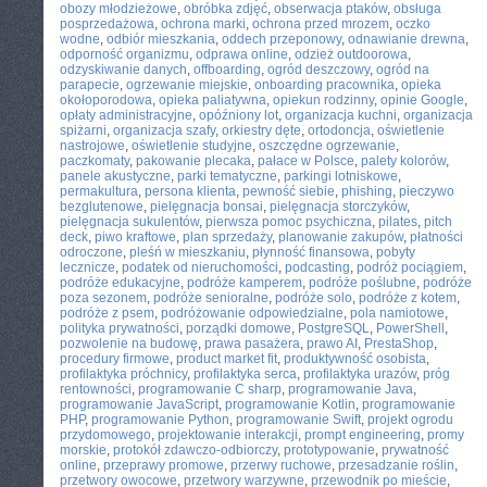
obozy młodzieżowe
,
obróbka zdjęć
,
obserwacja ptaków
,
obsługa
posprzedażowa
,
ochrona marki
,
ochrona przed mrozem
,
oczko
wodne
,
odbiór mieszkania
,
oddech przeponowy
,
odnawianie drewna
,
odporność organizmu
,
odprawa online
,
odzież outdoorowa
,
odzyskiwanie danych
,
offboarding
,
ogród deszczowy
,
ogród na
parapecie
,
ogrzewanie miejskie
,
onboarding pracownika
,
opieka
okołoporodowa
,
opieka paliatywna
,
opiekun rodzinny
,
opinie Google
,
opłaty administracyjne
,
opóźniony lot
,
organizacja kuchni
,
organizacja
spiżarni
,
organizacja szafy
,
orkiestry dęte
,
ortodoncja
,
oświetlenie
nastrojowe
,
oświetlenie studyjne
,
oszczędne ogrzewanie
,
paczkomaty
,
pakowanie plecaka
,
pałace w Polsce
,
palety kolorów
,
panele akustyczne
,
parki tematyczne
,
parkingi lotniskowe
,
permakultura
,
persona klienta
,
pewność siebie
,
phishing
,
pieczywo
bezglutenowe
,
pielęgnacja bonsai
,
pielęgnacja storczyków
,
pielęgnacja sukulentów
,
pierwsza pomoc psychiczna
,
pilates
,
pitch
deck
,
piwo kraftowe
,
plan sprzedaży
,
planowanie zakupów
,
płatności
odroczone
,
pleśń w mieszkaniu
,
płynność finansowa
,
pobyty
lecznicze
,
podatek od nieruchomości
,
podcasting
,
podróż pociągiem
,
podróże edukacyjne
,
podróże kamperem
,
podróże poślubne
,
podróże
poza sezonem
,
podróże senioralne
,
podróże solo
,
podróże z kotem
,
podróże z psem
,
podróżowanie odpowiedzialne
,
pola namiotowe
,
polityka prywatności
,
porządki domowe
,
PostgreSQL
,
PowerShell
,
pozwolenie na budowę
,
prawa pasażera
,
prawo AI
,
PrestaShop
,
procedury firmowe
,
product market fit
,
produktywność osobista
,
profilaktyka próchnicy
,
profilaktyka serca
,
profilaktyka urazów
,
próg
rentowności
,
programowanie C sharp
,
programowanie Java
,
programowanie JavaScript
,
programowanie Kotlin
,
programowanie
PHP
,
programowanie Python
,
programowanie Swift
,
projekt ogrodu
przydomowego
,
projektowanie interakcji
,
prompt engineering
,
promy
morskie
,
protokół zdawczo-odbiorczy
,
prototypowanie
,
prywatność
online
,
przeprawy promowe
,
przerwy ruchowe
,
przesadzanie roślin
,
przetwory owocowe
,
przetwory warzywne
,
przewodnik po mieście
,