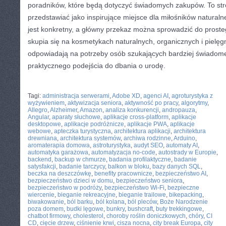
poradników, które będą dotyczyć świadomych zakupów. To st
przedstawiać jako inspirujące miejsce dla miłośników naturalnej
jest konkretny, a główny przekaz można sprowadzić do prosteg
skupia się na kosmetykach naturalnych, organicznych i pielęg
odpowiadają na potrzeby osób szukających bardziej świadome
praktycznego podejścia do dbania o urodę.
CATEGORIES:
TURYSTYKA, PODRÓŻE
Tagi:
administracja serwerami
,
Adobe XD
,
agenci AI
,
agroturystyka z
wyżywieniem
,
aktywizacja seniora
,
aktywność po pracy
,
algorytmy
,
Allegro
,
Alzheimer
,
Amazon
,
analiza konkurencji
,
andropauza
,
Angular
,
aparaty słuchowe
,
aplikacje cross-platform
,
aplikacje
desktopowe
,
aplikacje podróżnicze
,
aplikacje PWA
,
aplikacje
webowe
,
apteczka turystyczna
,
architektura aplikacji
,
architektura
drewniana
,
architektura systemów
,
archiwa rodzinne
,
Arduino
,
aromaterapia domowa
,
astroturystyka
,
audyt SEO
,
automaty AI
,
automatyka garażowa
,
automatyzacja no-code
,
autostrady w Europie
,
backend
,
backup w chmurze
,
badania profilaktyczne
,
badanie
satysfakcji
,
badanie tarczycy
,
balkon w bloku
,
bazy danych SQL
,
beczka na deszczówkę
,
benefity pracownicze
,
bezpieczeństwo AI
,
bezpieczeństwo dzieci w domu
,
bezpieczeństwo seniora
,
bezpieczeństwo w podróży
,
bezpieczeństwo Wi-Fi
,
bezpieczne
wiercenie
,
bieganie rekreacyjne
,
bieganie trailowe
,
bikepacking
,
biwakowanie
,
ból barku
,
ból kolana
,
ból pleców
,
Boże Narodzenie
poza domem
,
budki lęgowe
,
bunkry
,
bushcraft
,
buty trekkingowe
,
chatbot firmowy
,
cholesterol
,
choroby roślin doniczkowych
,
chóry
,
CI
CD
,
cięcie drzew
,
ciśnienie krwi
,
cisza nocna
,
city break Europa
,
city