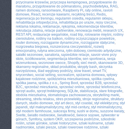
przycinanie krzewów
,
przyczepa kempingowa
,
przygotowanie do
maratonu
,
przygotowanie do półmaratonu
,
psychodietetyka
,
RAG
,
ramen domowy
,
ransomware
,
Raspberry Pi
,
raty online
,
ravioli
domowe
,
React
,
recenzje kawiarni
,
recykling treści
,
Redis
,
regeneracja po treningu
,
regulamin osiedla
,
regulamin sklepu
,
rehabilitacja ortopedyczna
,
rehabilitacja po urazie
,
rejsy rzeczne
,
reklama lokalna
,
reklamacje
,
rękojmia
,
rekomendacje klientów
,
rekrutacja zdalna
,
relacje partnerskie
,
renowacja mebli
,
research UX
,
REST API
,
restauracje wegańskie
,
road trip
,
rolowanie mięśni
,
rośliny
cieniolubne
,
rośliny na balkon
,
rośliny oczyszczające powietrze
,
router domowy
,
rozciąganie dynamiczne
,
rozciąganie statyczne
,
rozgrzewka biegowa
,
rozszerzona rzeczywistość
,
rozwój
emocjonalny
,
rutyna wieczorna
,
rytm dobowy
,
rzemiosło artystyczne
,
sałatki sezonowe
,
sanatoria
,
sąsiedzkie relacje
,
savoir-vivre przy
stole
,
ściółkowanie
,
segmentacja klientów
,
sen sportowca
,
sesja
wizerunkowa
,
sezonowe owoce
,
Shopify
,
sieć mesh
,
skanowanie 3D
,
skanseny regionalne
,
skład produktów
,
skrypty bash
,
skrzynka
narzędziowa
,
ślad węglowy podróży
,
slow travel
,
smart TV
,
snycerstwo
,
social selling
,
socrealizm
,
spiżarnia domowa
,
spływy
kajakowe rodzinne
,
spółdzielnia mieszkaniowa
,
spółka cywilna
,
spółka jawna
,
spółka z o.o.
,
Spring Boot
,
sprzedaż B2B
,
sprzedaż
B2C
,
sprzedaż mieszkania
,
sprzedaż online
,
sprzedaż telefoniczna
,
sprzęt audio
,
sprzęt trekkingowy
,
SQLite
,
stabilizacja
,
stare fotografie
,
stodoła mieszkalna
,
stomatologia zachowawcza
,
storytelling marki
,
streaming
,
strefa relaksu
,
stres przewlekły
,
stroje regionalne
,
struktury
danych
,
studio domowe
,
styl art deco
,
styl coastal
,
styl eklektyczny
,
styl
japandi
,
styl maksymalistyczny
,
styl mid-century
,
styl minimalistyczny
,
styl modern farmhouse
,
sukcesja firmy
,
sushi w domu
,
suszone kwiaty
,
Svelte
,
światło niebieskie
,
światłowód
,
świece sojowe
,
sylwester w
górach
,
Symfony
,
system OKR
,
szczepienia podróżne
,
szkodniki
roślin
,
szlaki górskie
,
szlaki historyczne
,
szlaki kulinarne
,
szlaki
nadmorskie
,
szlaki piesze
,
szlaki rowerowe rodzinne
,
szlaki