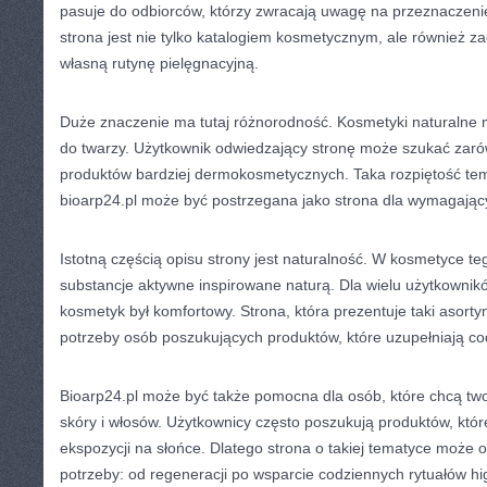
pasuje do odbiorców, którzy zwracają uwagę na przeznaczenie
strona jest nie tylko katalogiem kosmetycznym, ale również z
własną rutynę pielęgnacyjną.
Duże znaczenie ma tutaj różnorodność. Kosmetyki naturaln
do twarzy. Użytkownik odwiedzający stronę może szukać zarów
produktów bardziej dermokosmetycznych. Taka rozpiętość te
bioarp24.pl może być postrzegana jako strona dla wymagając
Istotną częścią opisu strony jest naturalność. W kosmetyce te
substancje aktywne inspirowane naturą. Dla wielu użytkownikó
kosmetyk był komfortowy. Strona, która prezentuje taki asort
potrzeby osób poszukujących produktów, które uzupełniają cod
Bioarp24.pl może być także pomocna dla osób, które chcą tw
skóry i włosów. Użytkownicy często poszukują produktów, kt
ekspozycji na słońce. Dlatego strona o takiej tematyce może
potrzeby: od regeneracji po wsparcie codziennych rytuałów hi