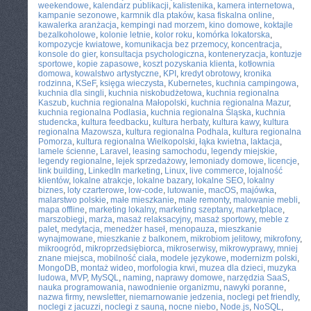
weekendowe
,
kalendarz publikacji
,
kalistenika
,
kamera internetowa
,
kampanie sezonowe
,
karmnik dla ptaków
,
kasa fiskalna online
,
kawalerka aranżacja
,
kempingi nad morzem
,
kino domowe
,
koktajle
bezalkoholowe
,
kolonie letnie
,
kolor roku
,
komórka lokatorska
,
kompozycje kwiatowe
,
komunikacja bez przemocy
,
koncentracja
,
konsole do gier
,
konsultacja psychologiczna
,
konteneryzacja
,
kontuzje
sportowe
,
kopie zapasowe
,
koszt pozyskania klienta
,
kotłownia
domowa
,
kowalstwo artystyczne
,
KPI
,
kredyt obrotowy
,
kronika
rodzinna
,
KSeF
,
księga wieczysta
,
Kubernetes
,
kuchnia campingowa
,
kuchnia dla singli
,
kuchnia niskobudżetowa
,
kuchnia regionalna
Kaszub
,
kuchnia regionalna Małopolski
,
kuchnia regionalna Mazur
,
kuchnia regionalna Podlasia
,
kuchnia regionalna Śląska
,
kuchnia
studencka
,
kultura feedbacku
,
kultura herbaty
,
kultura kawy
,
kultura
regionalna Mazowsza
,
kultura regionalna Podhala
,
kultura regionalna
Pomorza
,
kultura regionalna Wielkopolski
,
łąka kwietna
,
laktacja
,
lamele ścienne
,
Laravel
,
leasing samochodu
,
legendy miejskie
,
legendy regionalne
,
lejek sprzedażowy
,
lemoniady domowe
,
licencje
,
link building
,
LinkedIn marketing
,
Linux
,
live commerce
,
lojalność
klientów
,
lokalne atrakcje
,
lokalne bazary
,
lokalne SEO
,
lokalny
biznes
,
loty czarterowe
,
low-code
,
lutowanie
,
macOS
,
majówka
,
malarstwo polskie
,
małe mieszkanie
,
małe remonty
,
malowanie mebli
,
mapa offline
,
marketing lokalny
,
marketing szeptany
,
marketplace
,
marszobiegi
,
marża
,
masaż relaksacyjny
,
masaż sportowy
,
meble z
palet
,
medytacja
,
menedżer haseł
,
menopauza
,
mieszkanie
wynajmowane
,
mieszkanie z balkonem
,
mikrobiom jelitowy
,
mikrofony
,
mikroogród
,
mikroprzedsiębiorca
,
mikroserwisy
,
mikrowyprawy
,
mniej
znane miejsca
,
mobilność ciała
,
modele językowe
,
modernizm polski
,
MongoDB
,
montaż wideo
,
morfologia krwi
,
muzea dla dzieci
,
muzyka
ludowa
,
MVP
,
MySQL
,
naming
,
naprawy domowe
,
narzędzia SaaS
,
nauka programowania
,
nawodnienie organizmu
,
nawyki poranne
,
nazwa firmy
,
newsletter
,
niemarnowanie jedzenia
,
noclegi pet friendly
,
noclegi z jacuzzi
,
noclegi z sauną
,
nocne niebo
,
Node.js
,
NoSQL
,