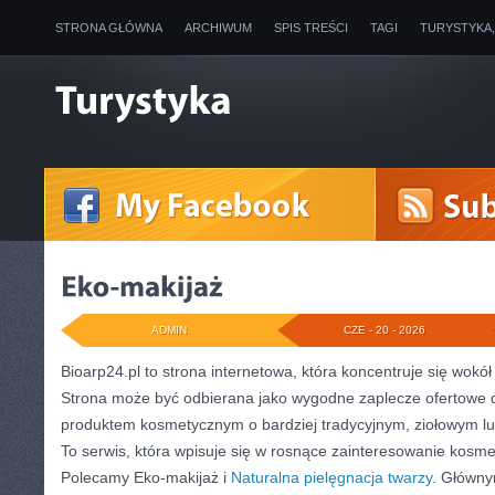
STRONA GŁÓWNA
ARCHIWUM
SPIS TREŚCI
TAGI
TURYSTYKA
ADMIN
CZE - 20 - 2026
Bioarp24.pl to strona internetowa, która koncentruje się wokó
Strona może być odbierana jako wygodne zaplecze ofertowe dl
produktem kosmetycznym o bardziej tradycyjnym, ziołowym lu
To serwis, która wpisuje się w rosnące zainteresowanie kosme
Polecamy Eko-makijaż i
Naturalna pielęgnacja twarzy
. Główny