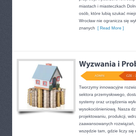
miastach i miasteczkach Dolne
osób, które lubią szukać mie
Wrocław nie ogranicza się wył
znanych
[ Read More ]
ADMIN
CZE - 
Tworzymy innowacyjne rozwią
sektora przemysłowego, dosta
systemy oraz urządzenia wyko
wysokociśnieniową. Nasza dzi
projektowaniu, produkcji, wdr
zaawansowanych rozwiązań, k
wszędzie tam, gdzie liczy si