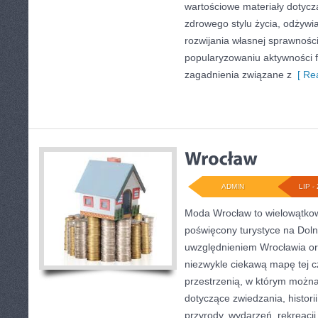
wartościowe materiały dotycz
zdrowego stylu życia, odżyw
rozwijania własnej sprawności
popularyzowaniu aktywności f
zagadnienia związane z
[ Rea
ADMIN
LIP - 
Moda Wrocław to wielowątkow
poświęcony turystyce na Dol
uwzględnieniem Wrocławia or
niezwykle ciekawą mapę tej cz
przestrzenią, w którym można 
dotyczące zwiedzania, historii,
przyrody, wydarzeń, rekreacj