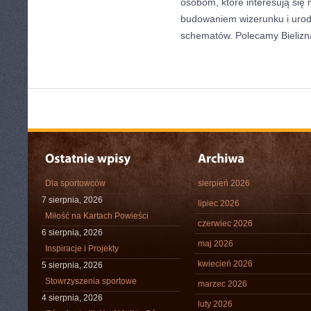
osobom, które interesują się
budowaniem wizerunku i uro
schematów. Polecamy Bielizn
Dla sportowców
sierpień 2026
7 sierpnia, 2026
lipiec 2026
Miłość na Kartach Powieści
czerwiec 2026
6 sierpnia, 2026
maj 2026
Inspiracje i Projekty
kwiecień 2026
5 sierpnia, 2026
Stowrzyszenia sportowe
marzec 2026
4 sierpnia, 2026
luty 2026