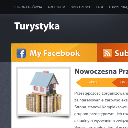
STRONA GŁÓWNA
ARCHIWUM
SPIS TREŚCI
TAGI
TURYSTYKA
ADMIN
LIP - 
Przestępczość zorganizowana
zainteresowanie zarówno ekspe
Strona stanowi kompleksowe
grupom przestępczym, ich roz
aktualnym wyzwaniom związ
Serwis prezentuje temat w sp