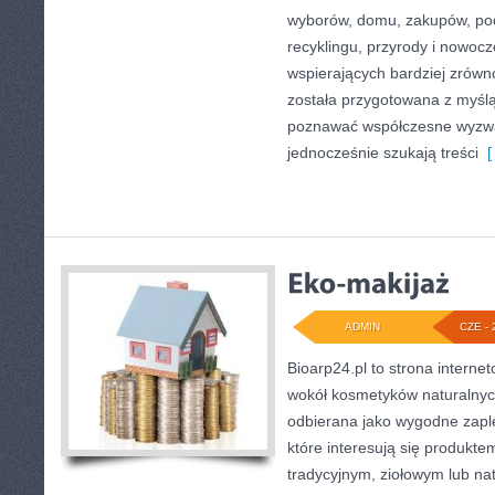
wyborów, domu, zakupów, podr
recyklingu, przyrody i nowoc
wspierających bardziej zrówn
została przygotowana z myślą
poznawać współczesne wyzwa
jednocześnie szukają treści
[ 
ADMIN
CZE - 
Bioarp24.pl to strona internet
wokół kosmetyków naturalnyc
odbierana jako wygodne zapl
które interesują się produkt
tradycyjnym, ziołowym lub na