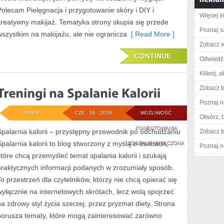
Polecam Pielęgnacja i przygotowanie skóry i DIY i
Więcej i
kreatywny makijaż. Tematyka strony skupia się przede
Poznaj s
wszystkim na makijażu, ale nie ogranicza
[ Read More ]
Zobacz w
CONTINUE
Odwiedź 
Kliknij, 
Zobacz t
Poznaj n
ADMIN
CZE - 18 - 2026
MOŻLIWOŚĆ
Otwórz, 
TRENINGI
KOMENTOWANIA
Spalarnia kalorii – przystępny przewodnik po odchudzaniu
Zobacz t
Spalarnia kalorii to blog stworzony z myślą o osobach,
NA
ZOSTAŁA WYŁĄCZONA
Poznaj n
które chcą przemyśleć temat spalania kalorii i szukają
SPALANIE
praktycznych informacji podanych w zrozumiały sposób.
KALORII
To przestrzeń dla czytelników, którzy nie chcą opierać się
wyłącznie na internetowych skrótach, lecz wolą spojrzeć
na zdrowy styl życia szerzej: przez pryzmat diety. Strona
porusza tematy, które mogą zainteresować zarówno