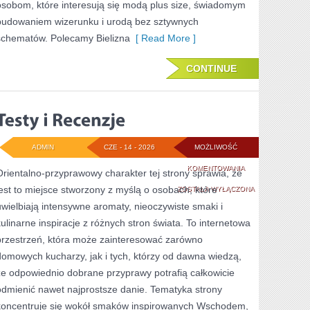
osobom, które interesują się modą plus size, świadomym
budowaniem wizerunku i urodą bez sztywnych
schematów. Polecamy Bielizna
[ Read More ]
CONTINUE
ADMIN
CZE - 14 - 2026
MOŻLIWOŚĆ
TESTY
KOMENTOWANIA
Orientalno-przyprawowy charakter tej strony sprawia, że
jest to miejsce stworzony z myślą o osobach, które
I
ZOSTAŁA WYŁĄCZONA
uwielbiają intensywne aromaty, nieoczywiste smaki i
RECENZJE
kulinarne inspiracje z różnych stron świata. To internetowa
przestrzeń, która może zainteresować zarówno
domowych kucharzy, jak i tych, którzy od dawna wiedzą,
że odpowiednio dobrane przyprawy potrafią całkowicie
odmienić nawet najprostsze danie. Tematyka strony
koncentruje się wokół smaków inspirowanych Wschodem,