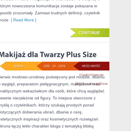
którym nowoczesna komunikacja zostaje pokazana w
sposób zrozumiały. Zamiast trudnych definicji, czytelnik
może
[ Read More ]
CONTINUE
ADMIN
CZE - 15 - 2026
MOŻLIWOŚĆ
MAKIJAŻ
KOMENTOWANIA
Serwis modowo-urodowy poświęcony jest modzie, dbaniu
o wygląd, preparatom pielęgnacyjnym, makijażowi oraz
DLA
ZOSTAŁA WYŁĄCZONA
praktycznym wskazówkom dla osób, które chcą wyglądać
TWARZY
pewnie niezależnie od figury. To miejsce stworzone z
PLUS
myślą o czytelnikach, którzy szukają prostych porad
SIZE
dotyczących dobierania ubrań, dbania o cerę,
estetycznych inspiracji oraz kosmetycznych rozwiązań.
Strona łączy lekki charakter bloga z tematyką bliską