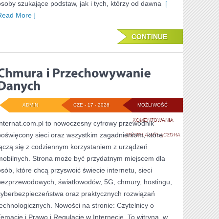
osoby szukające podstaw, jak i tych, którzy od dawna
[
Read More ]
CONTINUE
ADMIN
CZE - 17 - 2026
MOŻLIWOŚĆ
CHMURA
KOMENTOWANIA
Internat.com.pl to nowoczesny cyfrowy przewodnik
poświęcony sieci oraz wszystkim zagadnieniom, które
I
ZOSTAŁA WYŁĄCZONA
łączą się z codziennym korzystaniem z urządzeń
PRZECHOWYWANI
mobilnych. Strona może być przydatnym miejscem dla
DANYCH
osób, które chcą przyswoić świecie internetu, sieci
bezprzewodowych, światłowodów, 5G, chmury, hostingu,
cyberbezpieczeństwa oraz praktycznych rozwiązań
technologicznych. Nowości na stronie: Czytelnicy o
Temacie i Prawo i Regulacje w Internecie. To witryna, w