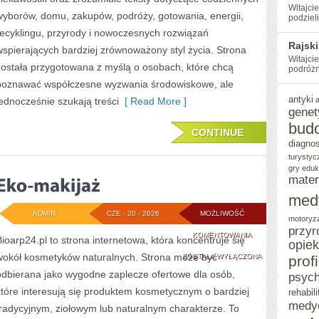
Witajci
wyborów, domu, zakupów, podróży, gotowania, energii,
⁣podziel
recyklingu, przyrody i nowoczesnych rozwiązań
Rajski
wspierających bardziej zrównoważony styl życia. Strona
Witajci
została przygotowana z myślą o osobach, które chcą
podróżn
poznawać współczesne wyzwania środowiskowe, ale
antyki
jednocześnie szukają treści
[ Read More ]
genet
bud
CONTINUE
diagno
turystyc
gry eduk
mater
med
ADMIN
CZE - 20 - 2026
MOŻLIWOŚĆ
motoryz
przyr
EKO-
KOMENTOWANIA
Bioarp24.pl to strona internetowa, która koncentruje się
opie
wokół kosmetyków naturalnych. Strona może być
MAKIJAŻ
ZOSTAŁA WYŁĄCZONA
prof
odbierana jako wygodne zaplecze ofertowe dla osób,
psych
które interesują się produktem kosmetycznym o bardziej
rehabili
medy
tradycyjnym, ziołowym lub naturalnym charakterze. To