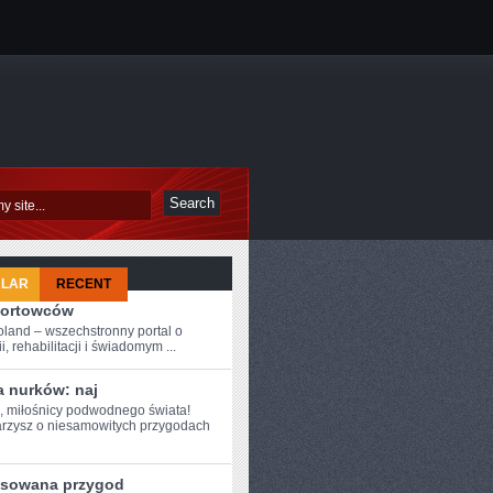
ULAR
RECENT
portowców
oland – wszechstronny portal o
i, rehabilitacji i świadomym ...
a nurków: naj
e, miłośnicy podwodnego świata!
arzysz⁣ o ​niesamowitych przygodach
nsowana przygod