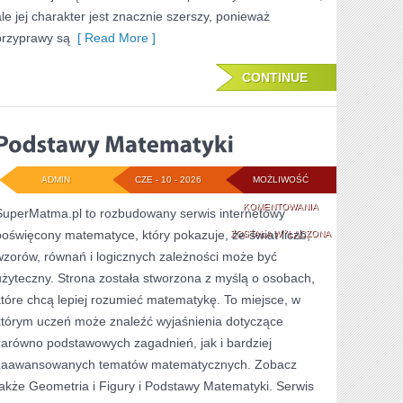
ale jej charakter jest znacznie szerszy, ponieważ
przyprawy są
[ Read More ]
CONTINUE
ADMIN
CZE - 10 - 2026
MOŻLIWOŚĆ
PODSTAWY
KOMENTOWANIA
SuperMatma.pl to rozbudowany serwis internetowy
poświęcony matematyce, który pokazuje, że świat liczb,
MATEMATYKI
ZOSTAŁA WYŁĄCZONA
wzorów, równań i logicznych zależności może być
użyteczny. Strona została stworzona z myślą o osobach,
które chcą lepiej rozumieć matematykę. To miejsce, w
którym uczeń może znaleźć wyjaśnienia dotyczące
zarówno podstawowych zagadnień, jak i bardziej
zaawansowanych tematów matematycznych. Zobacz
także Geometria i Figury i Podstawy Matematyki. Serwis