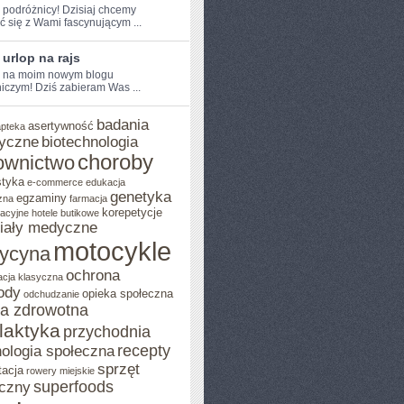
e podróżnicy! Dzisiaj chcemy
ić się z Wami fascynującym ...
 urlop na rajs
e na moim nowym blogu
iczym! Dziś zabieram Was ...
badania
asertywność
apteka
yczne
biotechnologia
choroby
ownictwo
styka
e-commerce
edukacja
genetyka
egzaminy
zna
farmacja
korepetycje
acyjne
hotele butikowe
iały medyczne
motocykle
ycyna
ochrona
acja klasyczna
ody
opieka społeczna
odchudzanie
ka zdrowotna
ilaktyka
przychodnia
recepty
ologia społeczna
sprzęt
tacja
rowery miejskie
superfoods
czny