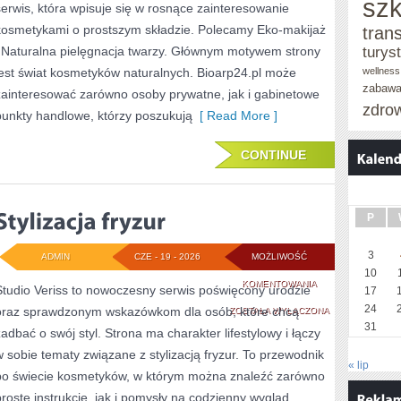
szk
serwis, która wpisuje się w rosnące zainteresowanie
kosmetykami o prostszym składzie. Polecamy Eko-makijaż
tran
i Naturalna pielęgnacja twarzy. Głównym motywem strony
turys
jest świat kosmetyków naturalnych. Bioarp24.pl może
wellness
zabaw
zainteresować zarówno osoby prywatne, jak i gabinetowe
zdro
punkty handlowe, którzy poszukują
[ Read More ]
CONTINUE
P
3
ADMIN
CZE - 19 - 2026
MOŻLIWOŚĆ
10
STYLIZACJA
KOMENTOWANIA
Studio Veriss to nowoczesny serwis poświęcony urodzie
17
24
oraz sprawdzonym wskazówkom dla osób, które chcą
FRYZUR
ZOSTAŁA WYŁĄCZONA
31
zadbać o swój styl. Strona ma charakter lifestylowy i łączy
w sobie tematy związane z stylizacją fryzur. To przewodnik
« lip
po świecie kosmetyków, w którym można znaleźć zarówno
proste instrukcje, jak i pomysły na codzienny wygląd.