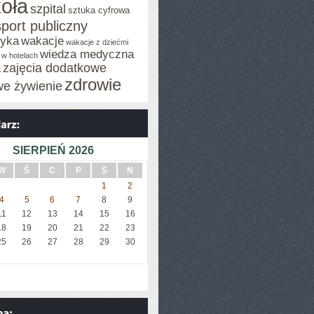
oła
szpital
sztuka cyfrowa
sport publiczny
tyka
wakacje
wakacje z dziećmi
wiedza medyczna
 w hotelach
zajęcia dodatkowe
a
zdrowie
we żywienie
SIERPIEŃ 2026
W
Ś
C
P
S
N
1
2
4
5
6
7
8
9
11
12
13
14
15
16
18
19
20
21
22
23
25
26
27
28
29
30