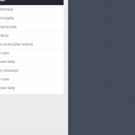
nformacji
zczegóły
ięcej tutaj
teraz
aby przeczytać więcej
o sam
owe fakty
by zobaczyć
o sam
owe fakty