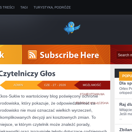
IS TREŚCI
TAGI
TURYSTYKA, PODRÓŻE
POP
Dla s
ADMIN
CZE - 27 - 2026
MOŻLIWOŚĆ
Ortex P
ortopedi
CZYTELNICZY
KOMENTOWANIA
Ekos-Sułów to wartościowy blog poświęcony ochronie
środowiska, który pokazuje, że odpowiedzialność za
GŁOS
ZOSTAŁA WYŁĄCZONA
Raj dl
środowisko nie musi oznaczać wielkich wyrzeczeń,
Witajci
Jeśli m
skomplikowanych decyzji ani kosztownych zmian. To
...
miejsce, w którym czytelnik może znaleźć porady,
Zbila
ciekawostki oraz zrozumiałe teksty dotyczące codziennych