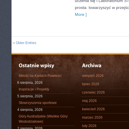
uczenia się i Laboratorium S
prosta: towarzyszyć w przejś
More ]
« Older Entries
Miłość na Kartach Powieści
sierpień 2026
6 sierpnia, 2026
lipiec 2026
Inspiracje i Projekty
czerwiec 2026
5 sierpnia, 2026
maj 2026
Stowrzyszenia sportowe
kwiecień 2026
4 sierpnia, 2026
Góry Australijskie (Wielkie Góry
marzec 2026
Wododziałowe)
luty 2026
2 sierpnia, 2026