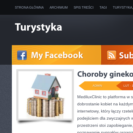
STRONA GŁÓWNA
ARCHIWUM
SPIS TREŚCI
TAGI
TURYSTYKA
ADMIN
LUT - 
MediluxClinic to platforma w 
dobrostanie kobiet na każdym 
internetowy, który łączy rze
podejściem dla zwyczajnych 
przestrzeni stoi zapobiegani
poznawanie sygnałów organiz