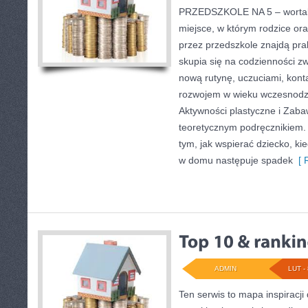
PRZEDSZKOLE NA 5 – wortal 
miejsce, w którym rodzice or
przez przedszkole znajdą pra
skupia się na codzienności z
nową rutynę, uczuciami, kont
rozwojem w wieku wczesnodz
Aktywności plastyczne i Zaba
teoretycznym podręcznikiem.
tym, jak wspierać dziecko, kie
w domu następuje spadek
[ R
ADMIN
LUT - 
Ten serwis to mapa inspiracji