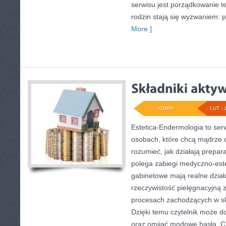
serwisu jest porządkowanie te
rodzin stają się wyzwaniem: 
More ]
ADMIN
LUT - 
Estetica-Endermologia to ser
osobach, które chcą mądrze d
rozumieć, jak działają prepar
polega zabiegi medyczno-est
gabinetowe mają realne działa
rzeczywistość pielęgnacyjną 
procesach zachodzących w sk
Dzięki temu czytelnik może d
oraz omijać modowe hasła. C