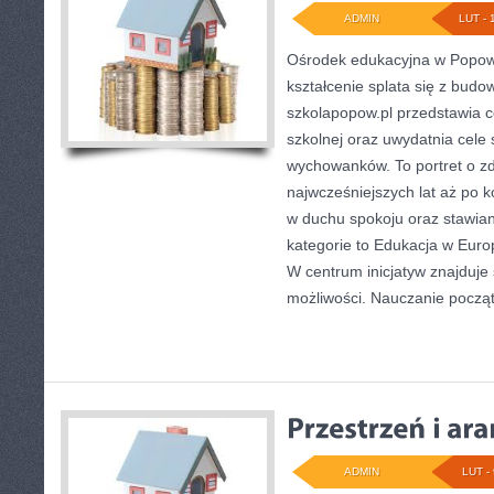
ADMIN
LUT - 
Ośrodek edukacyjna w Popowi
kształcenie splata się z bud
szkolapopow.pl przedstawia 
szkolnej oraz uwydatnia cele s
wychowanków. To portret o z
najwcześniejszych lat aż po 
w duchu spokoju oraz stawian
kategorie to Edukacja w Euro
W centrum inicjatyw znajduje 
możliwości. Nauczanie począt
ADMIN
LUT - 