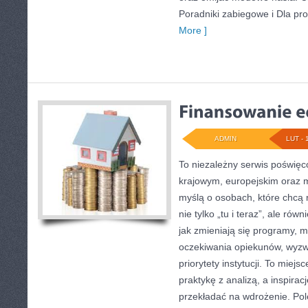
Poradniki zabiegowe i Dla pro
More ]
ADMIN
LUT - 
To niezależny serwis poświęc
krajowym, europejskim oraz 
myślą o osobach, które chcą r
nie tylko „tu i teraz”, ale ró
jak zmieniają się programy, m
oczekiwania opiekunów, wyz
priorytety instytucji. To miejs
praktykę z analizą, a inspirac
przekładać na wdrożenie. Po