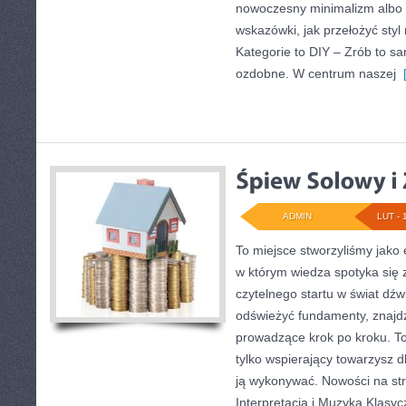
nowoczesny minimalizm albo o
wskazówki, jak przełożyć sty
Kategorie to DIY – Zrób to sa
ozdobne. W centrum naszej
[
ADMIN
LUT - 
To miejsce stworzyliśmy jako
w którym wiedza spotyka się z
czytelnego startu w świat dź
odświeżyć fundamenty, znajdz
prowadzące krok po kroku. To n
tylko wspierający towarzysz d
ją wykonywać. Nowości na str
Interpretacja i Muzyka Klasy