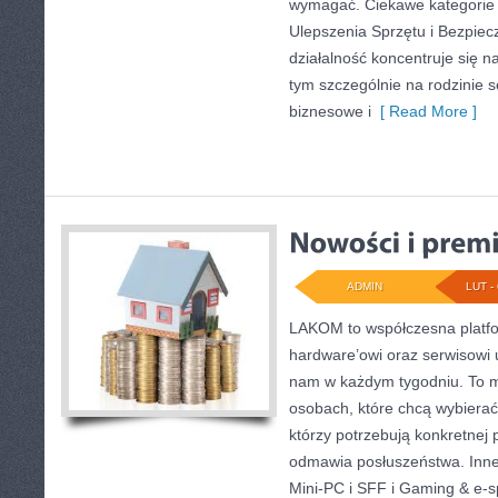
wymagać. Ciekawe kategorie 
Ulepszenia Sprzętu i Bezpiec
działalność koncentruje się n
tym szczególnie na rodzinie se
biznesowe i
[ Read More ]
ADMIN
LUT - 
LAKOM to współczesna platf
hardware’owi oraz serwisowi 
nam w każdym tygodniu. To m
osobach, które chcą wybierać
którzy potrzebują konkretnej
odmawia posłuszeństwa. Inne
Mini-PC i SFF i Gaming & e-s