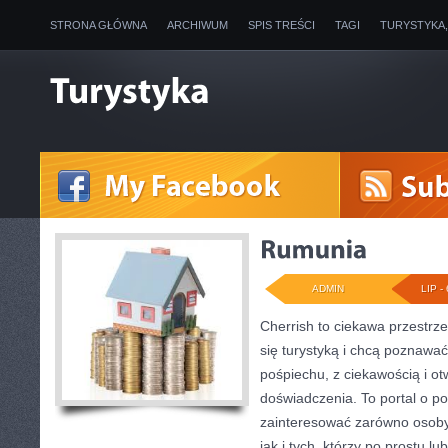
STRONA GŁÓWNA
ARCHIWUM
SPIS TREŚCI
TAGI
TURYSTYKA
ADMIN
LIP - 
Cherrish to ciekawa przestrze
się turystyką i chcą poznawać
pośpiechu, z ciekawością i o
doświadczenia. To portal o p
zainteresować zarówno osoby 
jak i tych, którzy po prostu lu