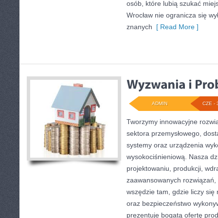
osób, które lubią szukać mie
Wrocław nie ogranicza się wył
znanych
[ Read More ]
ADMIN
CZE - 
Tworzymy innowacyjne rozwią
sektora przemysłowego, dosta
systemy oraz urządzenia wyko
wysokociśnieniową. Nasza dzi
projektowaniu, produkcji, wdr
zaawansowanych rozwiązań, k
wszędzie tam, gdzie liczy si
oraz bezpieczeństwo wykony
prezentuje bogatą ofertę pro