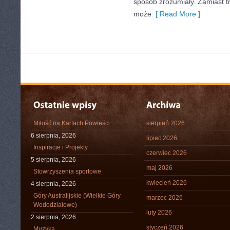
sposób zrozumiały. Zamiast tru
może
[ Read More ]
Miłość na Kartach Powieści
sierpień 2026
6 sierpnia, 2026
lipiec 2026
Inspiracje i Projekty
czerwiec 2026
5 sierpnia, 2026
maj 2026
Stowrzyszenia sportowe
kwiecień 2026
4 sierpnia, 2026
Góry Australijskie (Wielkie Góry
marzec 2026
Wododziałowe)
luty 2026
2 sierpnia, 2026
styczeń 2026
Muzyka