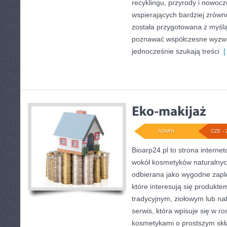
recyklingu, przyrody i nowoc
wspierających bardziej zrówn
została przygotowana z myślą
poznawać współczesne wyzwa
jednocześnie szukają treści
[ 
ADMIN
CZE - 
Bioarp24.pl to strona internet
wokół kosmetyków naturalnyc
odbierana jako wygodne zapl
które interesują się produkt
tradycyjnym, ziołowym lub na
serwis, która wpisuje się w r
kosmetykami o prostszym skł