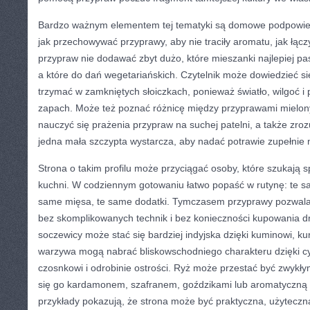
Bardzo ważnym elementem tej tematyki są domowe podpowied
jak przechowywać przyprawy, aby nie traciły aromatu, jak łączy
przypraw nie dodawać zbyt dużo, które mieszanki najlepiej pas
a które do dań wegetariańskich. Czytelnik może dowiedzieć si
trzymać w zamkniętych słoiczkach, ponieważ światło, wilgoć i p
zapach. Może też poznać różnicę między przyprawami mielony
nauczyć się prażenia przypraw na suchej patelni, a także zro
jedna mała szczypta wystarcza, aby nadać potrawie zupełnie 
Strona o takim profilu może przyciągać osoby, które szukają
kuchni. W codziennym gotowaniu łatwo popaść w rutynę: te sa
same mięsa, te same dodatki. Tymczasem przyprawy pozwala
bez skomplikowanych technik i bez konieczności kupowania d
soczewicy może stać się bardziej indyjska dzięki kuminowi, ku
warzywa mogą nabrać bliskowschodniego charakteru dzięki c
czosnkowi i odrobinie ostrości. Ryż może przestać być zwykły
się go kardamonem, szafranem, goździkami lub aromatyczną 
przykłady pokazują, że strona może być praktyczna, użyteczn