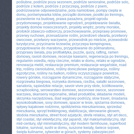
poślubne
,
podróże poza sezonem
,
podróże senioralne
,
podróże solo
,
podróże z kotem
,
podróże z przyczepą
,
podróże z psem
,
podróżowanie odpowiedzialne
,
pola namiotowe
,
pompy ciepła w
domu
,
porównywarka lotów
,
porządki domowe
,
posiłki po treningu
,
pozwolenie na budowę
,
prawa pasażera
,
projekt ogrodu
przydomowego
,
projektowanie ogrodzeń
,
projektowanie światła
,
projekty domów nowoczesnych
,
projekty wnętrz
,
promy morskie
,
protokół zdawczo-odbiorczy
,
przechowywanie
,
przeprawy promowe
,
przerwy ruchowe
,
przesadzanie roślin
,
przestrzeń otwarta
,
przetwory
owocowe
,
przetwory warzywne
,
przewodnik po mieście
,
przewodniki
turystyczne
,
przycinanie krzewów
,
przyczepa kempingowa
,
przygotowanie do maratonu
,
przygotowanie do półmaratonu
,
przyprawy świata
,
psy profilaktyka
,
puzzle
,
quizy
,
rafting
,
ramen
domowy
,
ravioli domowe
,
recenzje kawiarni
,
regeneracja po treningu
,
regulamin osiedla
,
rejsy rzeczne
,
relaks w domu
,
relaks w ogrodzie
,
renowacja mebli
,
restauracje premium
,
restauracje wegańskie
,
road
trip
,
rośliny cieniolubne
,
rośliny doniczkowe pielęgnacja
,
rośliny
egzotyczne
,
rośliny na balkon
,
rośliny oczyszczające powietrze
,
rowery górskie
,
rozciąganie dynamiczne
,
rozciąganie statyczne
,
rozgrzewka biegowa
,
rozrywka domowa
,
rzeźba
,
sałatki sezonowe
,
sanatoria
,
sąsiedzkie relacje
,
savoir-vivre przy stole
,
ściółkowanie
,
scrapbooking
,
serowarstwo domowe
,
sezonowe owoce
,
sezonowe
warzywa
,
skanseny regionalne
,
skład produktów
,
składanie modeli
,
skrzynka narzędziowa
,
ślad węglowy podróży
,
slow travel
,
śniadania
wysokobiałkowe
,
sosy domowe
,
spacer w lesie
,
spiżarnia domowa
,
spływy kajakowe rodzinne
,
spółdzielnia mieszkaniowa
,
sprzedaż
mieszkania
,
sprzęt trekkingowy
,
stabilizacja
,
sterowanie głosem
,
stodoła mieszkalna
,
street food azjatycki
,
strefa relaksu
,
styl art deco
,
styl coastal
,
styl eklektyczny
,
styl japandi
,
styl maksymalistyczny
,
styl
mid-century
,
styl minimalistyczny
,
styl modern farmhouse
,
superfood
lokalne
,
survival
,
sushi w domu
,
suszone kwiaty
,
świece sojowe
,
święta kulinarne
,
sylwester w górach
,
systemy zabezpieczeń