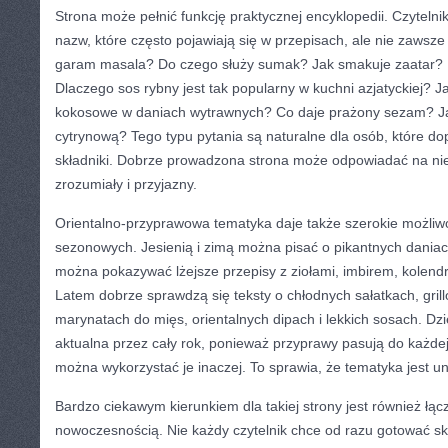
Strona może pełnić funkcję praktycznej encyklopedii. Czytelni
nazw, które często pojawiają się w przepisach, ale nie zawsze
garam masala? Do czego służy sumak? Jak smakuje zaatar? 
Dlaczego sos rybny jest tak popularny w kuchni azjatyckiej? 
kokosowe w daniach wytrawnych? Co daje prażony sezam? Ja
cytrynową? Tego typu pytania są naturalne dla osób, które d
składniki. Dobrze prowadzona strona może odpowiadać na nie
zrozumiały i przyjazny.
Orientalno-przyprawowa tematyka daje także szerokie możliwo
sezonowych. Jesienią i zimą można pisać o pikantnych dani
można pokazywać lżejsze przepisy z ziołami, imbirem, kolend
Latem dobrze sprawdzą się teksty o chłodnych sałatkach, gri
marynatach do mięs, orientalnych dipach i lekkich sosach. Dz
aktualna przez cały rok, ponieważ przyprawy pasują do każde
można wykorzystać je inaczej. To sprawia, że tematyka jest u
Bardzo ciekawym kierunkiem dla takiej strony jest również łącz
nowoczesnością. Nie każdy czytelnik chce od razu gotować 