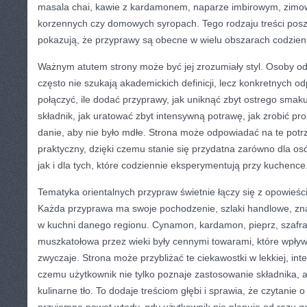
masala chai, kawie z kardamonem, naparze imbirowym, zim
korzennych czy domowych syropach. Tego rodzaju treści posze
pokazują, że przyprawy są obecne w wielu obszarach codzien
Ważnym atutem strony może być jej zrozumiały styl. Osoby od
często nie szukają akademickich definicji, lecz konkretnych o
połączyć, ile dodać przyprawy, jak uniknąć zbyt ostrego smak
składnik, jak uratować zbyt intensywną potrawę, jak zrobić pro
danie, aby nie było mdłe. Strona może odpowiadać na te potr
praktyczny, dzięki czemu stanie się przydatna zarówno dla os
jak i dla tych, które codziennie eksperymentują przy kuchence
Tematyka orientalnych przypraw świetnie łączy się z opowieści
Każda przyprawa ma swoje pochodzenie, szlaki handlowe, zna
w kuchni danego regionu. Cynamon, kardamon, pieprz, szafran
muszkatołowa przez wieki były cennymi towarami, które wpływa
zwyczaje. Strona może przybliżać te ciekawostki w lekkiej, inte
czemu użytkownik nie tylko poznaje zastosowanie składnika, a
kulinarne tło. To dodaje treściom głębi i sprawia, że czytanie 