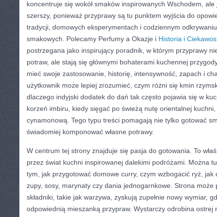
koncentruje się wokół smaków inspirowanych Wschodem, ale je
szerszy, ponieważ przyprawy są tu punktem wyjścia do opowieś
tradycji, domowych eksperymentach i codziennym odkrywani
smakowych. Polecamy Perfumy a Okazje i
Historia i Ciekawos
postrzegana jako inspirujący poradnik, w którym przyprawy ni
potraw, ale stają się głównymi bohaterami kuchennej przygod
mieć swoje zastosowanie, historię, intensywność, zapach i cha
użytkownik może lepiej zrozumieć, czym różni się kmin rzyms
dlaczego indyjski dodatek do dań tak często pojawia się w kuch
korzeń imbiru, kiedy sięgać po świeżą nutę orientalnej kuchni,
cynamonową. Tego typu treści pomagają nie tylko gotować sma
świadomiej komponować własne potrawy.
W centrum tej strony znajduje się pasja do gotowania. To właś
przez świat kuchni inspirowanej dalekimi podróżami. Można tu
tym, jak przygotować domowe curry, czym wzbogacić ryż, jak
zupy, sosy, marynaty czy dania jednogarnkowe. Strona może 
składniki, takie jak warzywa, zyskują zupełnie nowy wymiar, gd
odpowiednią mieszanką przypraw. Wystarczy odrobina ostrej nu