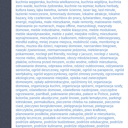
kuchnia węgierska
,
kuchnia wielkanocna
,
kuchnia wigilijna
,
kuchnia
zero waste
,
kuchnia żydowska
,
kuchnie na wymiar
,
kultura herbaty
,
kultura kawy
,
łąka kwietna
,
lamele ścienne
,
laser tag
,
last minute
,
łazienki nowoczesne
,
lemoniady domowe
,
lokalne atrakcje
,
lokalne
bazary
,
loty czarterowe
,
lunchbox do pracy
,
łyżwiarstwo
,
magazyn
energii
,
majówka
,
małe mieszkanie
,
małe remonty
,
malowanie mebli
,
malowanie po numerach
,
mapa offline
,
marszobiegi
,
marynaty
domowe
,
meble industrialne
,
meble klasyczne
,
meble modułowe
,
meble skandynawskie
,
meble z palet
,
miejskie rośliny
,
mieszkanie
wynajmowane
,
mieszkanie z balkonem
,
mikroogród
,
mikrowyprawy
,
mindful eating
,
mniej znane miejsca
,
mobilność ciała
,
monitoring w
domu
,
muzea dla dzieci
,
naprawy domowe
,
narciarstwo biegowe
,
nawyki żywieniowe
,
niemarnowanie jedzenia
,
nietolerancje
pokarmowe
,
noclegi pet friendly
,
noclegi z jacuzzi
,
noclegi z sauną
,
nocne niebo
,
obiady budżetowe
,
obozy młodzieżowe
,
obserwacja
ptaków
,
ochrona przed mrozem
,
oczko wodne
,
odbiór mieszkania
,
odnawianie drewna
,
odprawa online
,
odzież outdoorowa
,
odżywianie
seniorów
,
ogród deszczowy
,
ogród miejski
,
ogród na parapecie
,
ogród
wertykalny
,
ogród wypoczynkowy
,
ogród zimowy pomysły
,
ogrzewanie
ekologiczne
,
ogrzewanie miejskie
,
opieka nad zwierzętami
domowymi
,
opłaty administracyjne
,
opóźniony lot
,
organizacja
domowa
,
organizacja kuchni
,
organizacja spiżarni
,
organizacja szafy
,
origami
,
oświetlenie domowe
,
oświetlenie nastrojowe
,
oszczędne
ogrzewanie
,
paintball
,
pakowanie plecaka
,
pałace w Polsce
,
palety
kolorów
,
panele akustyczne
,
parki linowe
,
parki tematyczne
,
parkingi
lotniskowe
,
permakultura
,
pieczenie chleba na zakwasie
,
pieczenie
ciast
,
pieczywo bezglutenowe
,
pielęgnacja bonsai
,
pielęgnacja
storczyków
,
pielęgnacja sukulentów
,
pilates
,
piwo kraftowe
,
planowanie posiłków
,
planowanie zakupów
,
pleśń w mieszkaniu
,
pobyty lecznicze
,
podatek od nieruchomości
,
podróż pociągiem
,
podróże aktywne
,
podróże budżetowe
,
podróże edukacyjne
,
podróże
kamperem
,
podróże kulinarne
,
podróże objazdowe
,
podróże