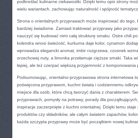
podkreślać kulinarne ciekawostki. Dzięki temu opis strony m
wielu wariantach, zachowując naturalność i spójność tematyc
Strona o orientalnych przyprawach może inspirować do tego, b
bardziej świadome. Zamiast traktować przyprawy jako przyp
nauczyć się budować nimi całą strukturę smaku. Ostre chili p
kolendra wnosi świeżość, kurkuma daje kolor, cynamon dodaj
wprowadza elegancki aromat, imbir rozgrzewa, czosnek wzm
orzechowej nuty, a limonka przełamuje cięższe smaki. Taka 
lepiej, ale też czerpać większą przyjemność z komponowania 
Podsumowując, orientalno-przyprawowa strona internetowa t
poświęcona przyprawom, kuchni świata i codziennemu odkry
miejsce dla osób, które chcą tworzyć dania z charakterem. S
przyprawach, pomysły na potrawy, porady dla początkujących, 
inspiracje zaczerpnięte z kuchni orientalnej. Dzięki temu staje 
produktów czy składników, ale całym światem zapachów, kolo
każda szczypta przyprawy może być początkiem nowej kulinar
CATEGORIES:
TURYSTYKA, PODRÓŻE