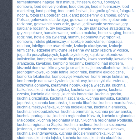
fermentowane napoje
,
first minute
,
fitness w domu
,
florystyka
domowa
,
food delivery online
,
food design
,
food influencerzy
,
food
marketing
,
food pairing
,
food truck festival
,
fotografia górska
,
fotografia
nocna
,
fotografia podróżnicza
,
garaż podziemny
,
glamping
,
góry w
Polsce
,
gotowanie dla dwojga
,
gotowanie na ognisku
,
gotowanie
rodzinne
,
gotowanie sous vide
,
gravel
,
grillowanie sezonowe
,
gry
karciane rodzinne
,
gry logiczne online
,
gry planszowe strategiczne
,
gry zespołowe
,
hamakowanie
,
herbata matcha
,
home staging
,
hostele
rodzinne
,
hotele dla zwierząt
,
hummus domowy
,
hydroponika
domowa
,
indeks glikemiczny
,
inspekcje budowlane
,
integracja
outdoor
,
inteligentne oświetlenie
,
izolacja akustyczna
,
izolacje
termiczne
,
jedzenie intuicyjne
,
jesienne wyjazdy
,
jeziora w Polsce
,
joga dla początkujących
,
kącik czytelniczy
,
kajaki weekendowe
,
kalistenika
,
kampery
,
karmnik dla ptaków
,
kawa specialty
,
kawalerka
aranżacja
,
kayaking
,
kemping rodzinny
,
kempingi nad morzem
,
kiszonki domowe
,
klimatyzacja smart
,
koktajle bezalkoholowe
,
kolacje
jednogarnkowe
,
kolonie letnie
,
kolor roku
,
kominki ekologiczne
,
komórka lokatorska
,
kompozycje kwiatowe
,
konferencje kulinarne
,
konferencje naukowe żywienie
,
konkursy
,
kosmetyki dla zwierząt
,
kotłownia domowa
,
kreatywne hobby
,
księga wieczysta
,
kuchnia
bałkańska
,
kuchnia brazylijska
,
kuchnia campingowa
,
kuchnia
czeska
,
kuchnia dla singli
,
kuchnia francuska
,
kuchnia grecka
,
kuchnia gruzińska
,
kuchnia hiszpańska
,
kuchnia indyjska
,
kuchnia
japońska
,
kuchnia koreańska
,
kuchnia libańska
,
kuchnia marokańska
,
kuchnia meksykańska
,
kuchnia molekularna
,
kuchnia niemiecka
,
kuchnia niskobudżetowa
,
kuchnia orientalna
,
kuchnia peruwiańska
,
kuchnia portugalska
,
kuchnia regionalna Kaszub
,
kuchnia regionalna
Małopolski
,
kuchnia regionalna Mazur
,
kuchnia regionalna Podlasia
,
kuchnia regionalna Śląska
,
kuchnia roślinna
,
kuchnia sezonowa
jesienna
,
kuchnia sezonowa letnia
,
kuchnia sezonowa zimowa
,
kuchnia skandynawska
,
kuchnia śródziemnomorska
,
kuchnia
studencka
,
kuchnia tajska
,
kuchnia turecka
,
kuchnia ukraińska
,