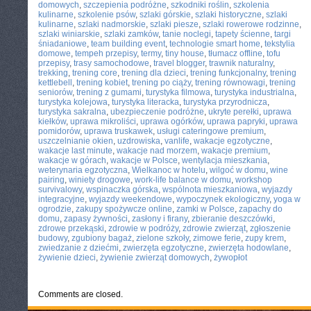
domowych
,
szczepienia podróżne
,
szkodniki roślin
,
szkolenia
kulinarne
,
szkolenie psów
,
szlaki górskie
,
szlaki historyczne
,
szlaki
kulinarne
,
szlaki nadmorskie
,
szlaki piesze
,
szlaki rowerowe rodzinne
,
szlaki winiarskie
,
szlaki zamków
,
tanie noclegi
,
tapety ścienne
,
targi
śniadaniowe
,
team building event
,
technologie smart home
,
tekstylia
domowe
,
tempeh przepisy
,
termy
,
tiny house
,
tłumacz offline
,
tofu
przepisy
,
trasy samochodowe
,
travel blogger
,
trawnik naturalny
,
trekking
,
trening core
,
trening dla dzieci
,
trening funkcjonalny
,
trening
kettlebell
,
trening kobiet
,
trening po ciąży
,
trening równowagi
,
trening
seniorów
,
trening z gumami
,
turystyka filmowa
,
turystyka industrialna
,
turystyka kolejowa
,
turystyka literacka
,
turystyka przyrodnicza
,
turystyka sakralna
,
ubezpieczenie podróżne
,
ukryte perełki
,
uprawa
kiełków
,
uprawa mikroliści
,
uprawa ogórków
,
uprawa papryki
,
uprawa
pomidorów
,
uprawa truskawek
,
usługi cateringowe premium
,
uszczelnianie okien
,
uzdrowiska
,
vanlife
,
wakacje egzotyczne
,
wakacje last minute
,
wakacje nad morzem
,
wakacje premium
,
wakacje w górach
,
wakacje w Polsce
,
wentylacja mieszkania
,
weterynaria egzotyczna
,
Wielkanoc w hotelu
,
wilgoć w domu
,
wine
pairing
,
winiety drogowe
,
work-life balance w domu
,
workshop
survivalowy
,
wspinaczka górska
,
wspólnota mieszkaniowa
,
wyjazdy
integracyjne
,
wyjazdy weekendowe
,
wypoczynek ekologiczny
,
yoga w
ogrodzie
,
zakupy spożywcze online
,
zamki w Polsce
,
zapachy do
domu
,
zapasy żywności
,
zasłony i firany
,
zbieranie deszczówki
,
zdrowe przekąski
,
zdrowie w podróży
,
zdrowie zwierząt
,
zgłoszenie
budowy
,
zgubiony bagaż
,
zielone szkoły
,
zimowe ferie
,
zupy krem
,
zwiedzanie z dziećmi
,
zwierzęta egzotyczne
,
zwierzęta hodowlane
,
żywienie dzieci
,
żywienie zwierząt domowych
,
żywopłot
Comments are closed.