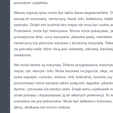
potrzebom czytelnika.
Ważną częścią opisu może być także dania wegetariańskie. Or
pasują do soczewicy, ciecierzycy, fasoli, tofu, bakłażana, kalaf
szpinaku. Dzięki nim kuchnia bez mięsa nie musi być nudna a
Przeciwnie, może być intensywna. Strona może pokazywać, j
aromatyczne dhal, curry warzywne, pikantne pasty, orientalne 
ciecierzycą czy pieczone warzywa z korzenną marynatą. Takie
na potrzeby osób, które chcą jeść ciekawiej, zdrowiej, bardziej
świadomie.
Nie mniej istotne są marynaty. Dobrze przygotowana marynat
mięsa, ryb, warzyw i tofu. Może bazować na jogurcie, oleju, s
sosie sojowym, czosnku, imbirze, chili, kolendrze, kuminie cz
prezentować różne warianty takich połączeń: łagodne, pikant
dymne, cytrusowe lub bardzo ostre. Dzięki temu użytkownik
smak potrawy i dopasowywać ją do własnych preferencji. To 
orientalna nie jest jednorodna. Może być delikatna i kremowa,
słona, słodkawa lub mocno ziołowa.