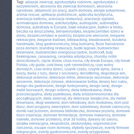
Tagi:
adopcje zwierząt
,
agroturystyka rodzinne
,
agroturystyka z
wyżywieniem
,
akcesoria dla zwierząt domowych
,
akcesoria
ogrodowe
,
aktywność po pracy
,
alarm domowy
,
alergie pokarmowe
,
animal rescue
,
aplikacje podróżnicze
,
apteczka turystyczna
,
aranżacja balkonu
,
aranżacja restauracji
,
aranżacje sypialni
,
aromaterapia domowa
,
astroturystyka
,
audioguide
,
automatyka
domowa
,
autostrady w Europie
,
bajki edukacyjne
,
balkon w bloku
,
beczka na deszczówkę
,
behawiorystyka
,
bezpieczeństwo dzieci w
domu
,
bezpieczeństwo w podróży
,
bezpieczne wiercenie
,
bieganie
rekreacyjne
,
bieganie trailowe
,
bikepacking
,
biwakowanie
,
bizuteria
handmade
,
blog gastronomiczny
,
blog kulinarny
,
Boże Narodzenie
poza domem
,
branding restauracji
,
budki lęgowe
,
budownictwo
drewniane
,
budownictwo energooszczędne
,
bushcraft
,
buty
trekkingowe
,
caravaning
,
ceramika artystyczna
,
choroby roślin
doniczkowych
,
cięcie drzew
,
cisza nocna
,
city break Europa
,
city break
Polska
,
city guide
,
cold brew
,
cydr rzemieślniczy
,
czas wolny
dorosłych
,
czas wolny dzieci
,
czujnik czadu
,
czujnik dymu
,
dania z
kaszy
,
dania z ryżu
,
dania z soczewicy
,
decluttering
,
degustacja win
,
dekoracje jesienne
,
dekoracje letnie
,
dekoracje sezonowe
,
dekoracje
wiosenne
,
dekoracje zimowe
,
dekorowanie tortów
,
desery bez cukru
,
design dla gastronomii
,
design funkcjonalny
,
design lamp
,
design
mebli biurowych
,
design roślinny
,
dieta lekkostrawna
,
dieta
przeciwzapalna
,
dieta pudełkowa
,
dieta śródziemnomorska dla
początkujących
,
dieta zwierząt
,
diy dekoracje świąteczne
,
diy meble
drewniane
,
długi weekend
,
dom letniskowy
,
dom modułowy
,
dom pod
klucz
,
dom przyjazny zwierzętom
,
dom szkieletowy
,
domek całoroczny
,
domki nad jeziorem
,
domowa biblioteczka
,
domowa pizzeria
,
domowe
biuro inspiracje
,
domowe fermentacje
,
domowe makarony
,
domowe
nalewki
,
domowe przetwory
,
druk 3d hobby
,
dywany do salonu
,
działka rekreacyjna
,
ekopodróże
,
ekoturystyka
,
ergonomiczne
ćwiczenia
,
escape room domowy
,
etykiety spożywcze
,
eventy firmowe
integracyjne
,
eventy gastronomiczne
,
eventy przygodowe
,