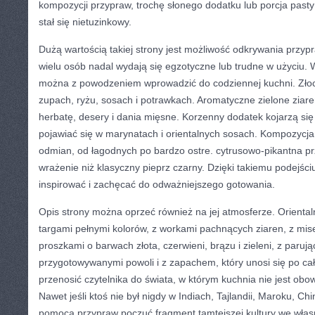
kompozycji przypraw, trochę słonego dodatku lub porcja pasty 
stał się nietuzinkowy.
Dużą wartością takiej strony jest możliwość odkrywania przypr
wielu osób nadal wydają się egzotyczne lub trudne w użyciu. W
można z powodzeniem wprowadzić do codziennej kuchni. Złoci
zupach, ryżu, sosach i potrawkach. Aromatyczne zielone zia
herbatę, desery i dania mięsne. Korzenny dodatek kojarzą się
pojawiać się w marynatach i orientalnych sosach. Kompozycj
odmian, od łagodnych po bardzo ostre. cytrusowo-pikantna pr
wrażenie niż klasyczny pieprz czarny. Dzięki takiemu podejś
inspirować i zachęcać do odważniejszego gotowania.
Opis strony można oprzeć również na jej atmosferze. Oriental
targami pełnymi kolorów, z workami pachnących ziaren, z mi
proszkami o barwach złota, czerwieni, brązu i zieleni, z paru
przygotowywanymi powoli i z zapachem, który unosi się po c
przenosić czytelnika do świata, w którym kuchnia nie jest obo
Nawet jeśli ktoś nie był nigdy w Indiach, Tajlandii, Maroku, Ch
pomocą przypraw poczuć fragment tamtejszej kultury we własn