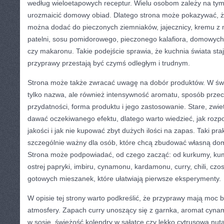
według wieloetapowych receptur. Wielu osobom zależy na tym
urozmaicić domowy obiad. Dlatego strona może pokazywać, ż
można dodać do pieczonych ziemniaków, jajecznicy, kremu z 
patelni, sosu pomidorowego, pieczonego kalafiora, domowyc
czy makaronu. Takie podejście sprawia, że kuchnia świata staj
przyprawy przestają być czymś odległym i trudnym.
Strona może także zwracać uwagę na dobór produktów. W świe
tylko nazwa, ale również intensywność aromatu, sposób prze
przydatności, forma produktu i jego zastosowanie. Stare, zwi
dawać oczekiwanego efektu, dlatego warto wiedzieć, jak roz
jakości i jak nie kupować zbyt dużych ilości na zapas. Taki pra
szczególnie ważny dla osób, które chcą zbudować własną do
Strona może podpowiadać, od czego zacząć: od kurkumy, kumin
ostrej papryki, imbiru, cynamonu, kardamonu, curry, chili, czo
gotowych mieszanek, które ułatwiają pierwsze eksperymenty.
W opisie tej strony warto podkreślić, że przyprawy mają moc 
atmosfery. Zapach curry unoszący się z garnka, aromat cynam
w sosie, świeżość kolendry w sałatce czy lekko cytrusowa nu