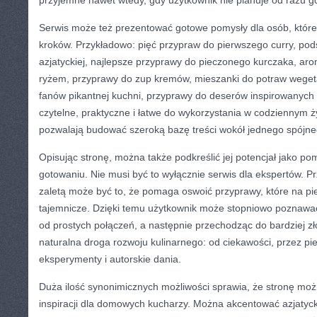
przyjemne nawet wtedy, gdy użytkownik nie planuje od razu g
Serwis może też prezentować gotowe pomysły dla osób, które
kroków. Przykładowo: pięć przypraw do pierwszego curry, po
azjatyckiej, najlepsze przyprawy do pieczonego kurczaka, ar
ryżem, przyprawy do zup kremów, mieszanki do potraw wegetar
fanów pikantnej kuchni, przyprawy do deserów inspirowanych o
czytelne, praktyczne i łatwe do wykorzystania w codziennym 
pozwalają budować szeroką bazę treści wokół jednego spójn
Opisując stronę, można także podkreślić jej potencjał jako 
gotowaniu. Nie musi być to wyłącznie serwis dla ekspertów. Pr
zaletą może być to, że pomaga oswoić przyprawy, które na pi
tajemnicze. Dzięki temu użytkownik może stopniowo poznawać
od prostych połączeń, a następnie przechodząc do bardziej z
naturalna droga rozwoju kulinarnego: od ciekawości, przez pi
eksperymenty i autorskie dania.
Duża ilość synonimicznych możliwości sprawia, że stronę mo
inspiracji dla domowych kucharzy. Można akcentować azjatyc