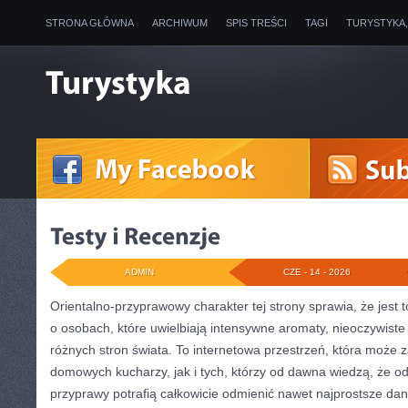
STRONA GŁÓWNA
ARCHIWUM
SPIS TREŚCI
TAGI
TURYSTYKA
ADMIN
CZE - 14 - 2026
Orientalno-przyprawowy charakter tej strony sprawia, że jest 
o osobach, które uwielbiają intensywne aromaty, nieoczywiste s
różnych stron świata. To internetowa przestrzeń, która może
domowych kucharzy, jak i tych, którzy od dawna wiedzą, że 
przyprawy potrafią całkowicie odmienić nawet najprostsze dan