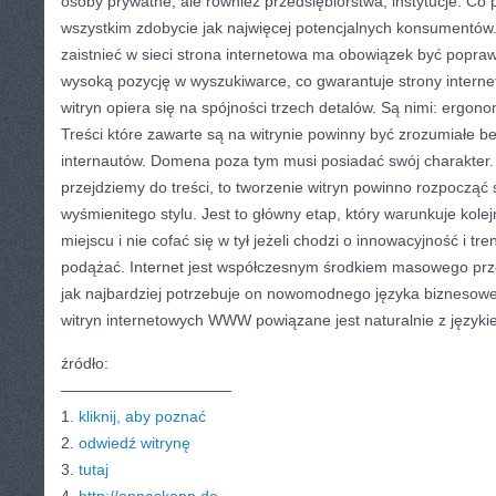
osoby prywatne, ale również przedsiębiorstwa, instytucje. Co
wszystkim zdobycie jak najwięcej potencjalnych konsumentów
zaistnieć w sieci strona internetowa ma obowiązek być popr
wysoką pozycję w wyszukiwarce, co gwarantuje strony intern
witryn opiera się na spójności trzech detalów. Są nimi: ergonom
Treści które zawarte są na witrynie powinny być zrozumiałe b
internautów. Domena poza tym musi posiadać swój charakter
przejdziemy do treści, to tworzenie witryn powinno rozpocząć 
wyśmienitego stylu. Jest to główny etap, który warunkuje kolej
miejscu i nie cofać się w tył jeżeli chodzi o innowacyjność i tr
podążać. Internet jest współczesnym środkiem masowego prz
jak najbardziej potrzebuje on nowomodnego języka biznesow
witryn internetowych WWW powiązane jest naturalnie z języki
źródło:
———————————
1.
kliknij, aby poznać
2.
odwiedź witrynę
3.
tutaj