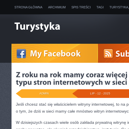
STRONA GŁÓWNA
ARCHIWUM
SPIS TREŚCI
TAGI
TURYSTYKA
ADMIN
LIP - 12 - 2025
Jeśli chcesz stać się właścicielem witryny internetowej, to n
o tym, że dziś w sieci mamy całe mnóstwo witryn internetowy
W dzisiejszych czasach wiele osób zakłada prywatną witrynę in