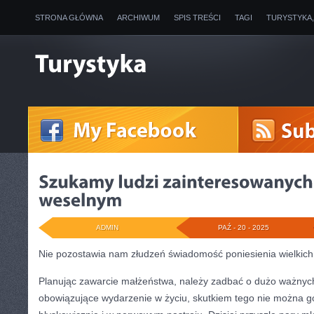
STRONA GŁÓWNA
ARCHIWUM
SPIS TREŚCI
TAGI
TURYSTYKA
ADMIN
PAŹ - 20 - 2025
Nie pozostawia nam złudzeń świadomość poniesienia wielkich
Planując zawarcie małżeństwa, należy zadbać o dużo ważnych 
obowiązujące wydarzenie w życiu, skutkiem tego nie można 