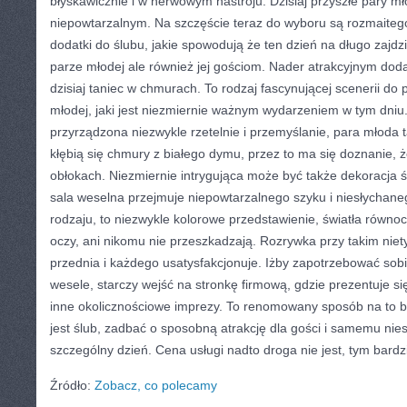
błyskawicznie i w nerwowym nastroju. Dzisiaj przyszłe pary mło
niepowtarzalnym. Na szczęście teraz do wyboru są rozmait
dodatki do ślubu, jakie spowodują że ten dzień na długo zajdz
parze młodej ale również jej gościom. Nader atrakcyjnym doda
dzisiaj taniec w chmurach. To rodzaj fascynującej scenerii do
młodej, jaki jest niezmiernie ważnym wydarzeniem w tym dniu. 
przyrządzona niezwykle rzetelnie i przemyślanie, para młoda t
kłębią się chmury z białego dymu, przez to ma się doznanie, 
obłokach. Niezmiernie intrygująca może być także dekoracja 
sala weselna przejmuje niepowtarzalnego szyku i niesłychaneg
rodzaju, to niezwykle kolorowe przedstawienie, światła równo
oczy, ani nikomu nie przeszkadzają. Rozrywka przy takim niet
przednia i każdego usatysfakcjonuje. Iżby zapotrzebować sob
wesele, starczy wejść na stronkę firmową, gdzie prezentuje si
inne okolicznościowe imprezy. To renomowany sposób na to b
jest ślub, zadbać o sposobną atrakcję dla gości i samemu nie
szczególny dzień. Cena usługi nadto droga nie jest, tym bardzi
Źródło:
Zobacz, co polecamy