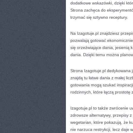
dodatkowe wskazówki, dzięki kt
Strona zachęca do eksperymentów
trzymać się sztywno receptury.
Na Izagotuje.pl znajdziesz przep
pozwalają gotować ekonomicznie.
się orzeźwiające dania, jesienią 
dania. Dzięki temu można planow
Strona Izagotuje.pl dedykowana 
znajdą tu łatwe dania z małej lic
gotowania mogą szukać inspiracji
rodzinnych, które łączą prostot
Izagotuje.pl to także zwrócenie u
zdrowsze alternatywy, przepisy z m
wegetarian, które pokazują, że k
nie narzuca restrykcji, lecz daje 