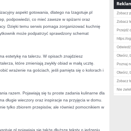
zacyjny aspekt gotowania, dlatego na Izagotuje.pl
Zobacz p
ep, podpowiedzi, co mieć zawsze w spiżarni oraz
Zobacz t
acy. Dzięki temu serwis pomaga zorganizować kuchnię
Przejdź d
 Użytkownik może podpatrzyć sprawdzony schemat
https://o
Odwiedź 
Otwórz, 
na estetykę na talerzu. W opisach znajdziesz
talerza, które zmieniają zwykły obiad w małą ucztę.
Poznaj n
ić wrażenie na gościach, jeśli pamięta się o kolorach i
Otwórz, 
Zobacz t
Nie zwlek
nia razem. Pojawiają się tu proste zadania kulinarne dla
na długie wieczory oraz inspiracje na przyjęcia w domu.
ę nie tylko zbiorem przepisów, ale również pomocnikiem w
otuje.pl pojawiają się także dłuższe teksty o jedzeniu,