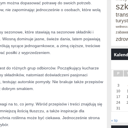
órym można dopasować potrawę do swoich potrzeb.
szk
, nie zapominając jednocześnie o osobach, które wolą
tran
turys
wellness
isy sezonowe, które stawiają na sezonowe składniki i
zabaw
zdro
 Wiosną dominuje jasne, świeże dania, latem pojawiają
królują sycące jednogarnkowce, a zimą cięższe, treściwe
ać posiłki z wyprzedzeniem.
jest do różnych grup odbiorców. Początkujący kucharze
P
zby składników, natomiast doświadczeni pasjonaci
, testując autorskie pomysły. Nie brakuje także przepisów
3
ę z dobrym smakiem.
10
17
24
wagi na to, co jemy. Wśród przepisów i treści znajdują się
31
niejszą ilością tłuszczu, a także inspiracje dla
uchnia roślinna może być ciekawa. Jednocześnie strona
« lip
wybór.