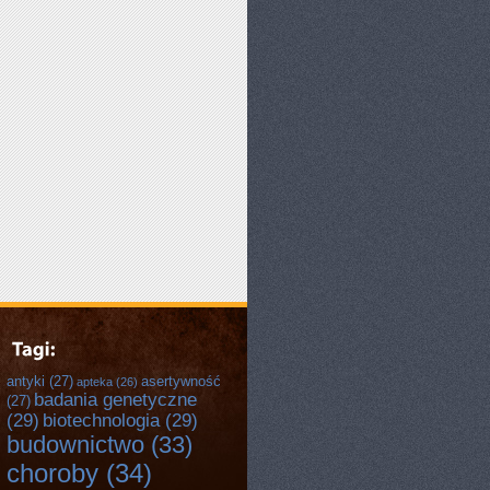
antyki
(27)
asertywność
apteka
(26)
badania genetyczne
(27)
(29)
biotechnologia
(29)
budownictwo
(33)
choroby
(34)