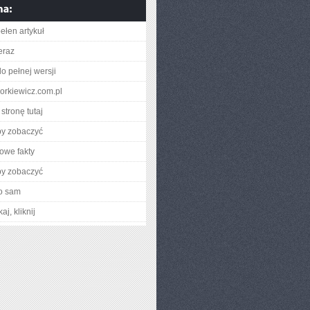
ełen artykuł
eraz
o pełnej wersji
gorkiewicz.com.pl
stronę tutaj
by zobaczyć
owe fakty
by zobaczyć
o sam
aj, kliknij