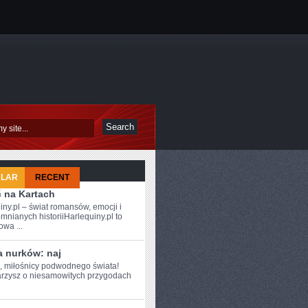
ULAR
RECENT
ć na Kartach
iny.pl – świat romansów, emocji i
mnianych historiiHarlequiny.pl to
owa ...
a nurków: naj
e, miłośnicy podwodnego świata!
arzysz⁣ o ​niesamowitych przygodach