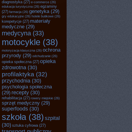
diagnostyka
(27)
e-commerce
(26)
egzaminy
edukacja turystyczna
(26)
genetyka
(29)
(27)
farmacja
(26)
gry edukacyjne
(26)
hotele butikowe
(26)
materiały
korepetycje
(27)
medyczne
(29)
medycyna
(33)
motocykle
(38)
ochrona
motoryzacja klasyczna
(26)
przyrody
(29)
odchudzanie
(26)
opieka
opieka społeczna
(27)
zdrowotna
(30)
profilaktyka
(32)
przychodnia
(30)
psychologia społeczna
recepty
(30)
(29)
rehabilitacja
(27)
rowery miejskie
(26)
sprzęt medyczny
(29)
superfoods
(30)
szkoła
(38)
szpital
(30)
sztuka cyfrowa
(27)
transport publiczny