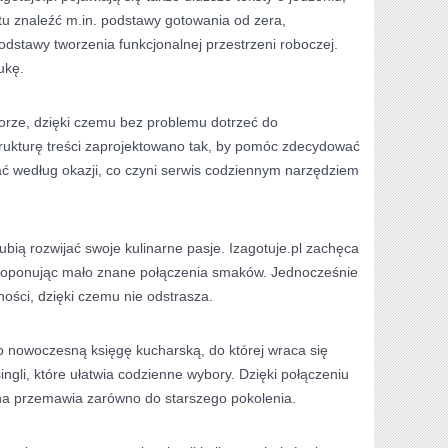
tu znaleźć m.in. podstawy gotowania od zera,
odstawy tworzenia funkcjonalnej przestrzeni roboczej.
ukę.
biorze, dzięki czemu bez problemu dotrzeć do
strukturę treści zaprojektowano tak, by pomóc zdecydować
wać według okazji, co czyni serwis codziennym narzędziem
lubią rozwijać swoje kulinarne pasje. Izagotuje.pl zachęca
roponując mało znane połączenia smaków. Jednocześnie
ności, dzięki czemu nie odstrasza.
o nowoczesną księgę kucharską, do której wraca się
ingli, które ułatwia codzienne wybory. Dzięki połączeniu
ona przemawia zarówno do starszego pokolenia.