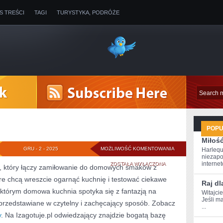
IS TREŚCI
TAGI
TURYSTYKA, PODRÓŻE
POP
Miłoś
PRZETWORY
GRU - 2 - 2025
MOŻLIWOŚĆ KOMENTOWANIA
Harlequ
niezapo
I
internet
ZOSTAŁA WYŁĄCZONA
iu, który łączy zamiłowanie do domowych smaków z
óre chcą wreszcie ogarnąć kuchnię i testować ciekawe
SOSY
Raj dl
w którym domowa kuchnia spotyka się z fantazją na
Witajci
Jeśli m
ą przedstawiane w czytelny i zachęcający sposób. Zobacz
...
y
. Na Izagotuje.pl odwiedzający znajdzie bogatą bazę