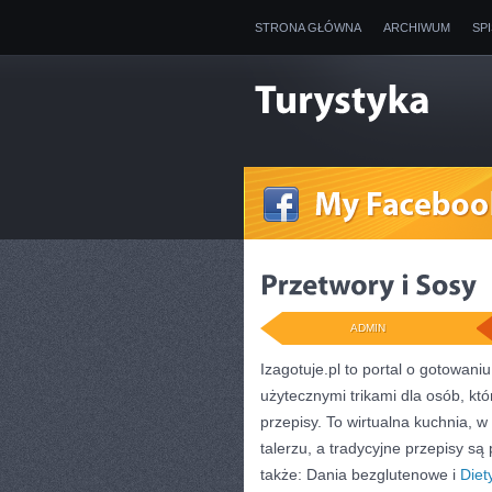
STRONA GŁÓWNA
ARCHIWUM
SP
ADMIN
Izagotuje.pl to portal o gotowan
użytecznymi trikami dla osób, kt
przepisy. To wirtualna kuchnia, 
talerzu, a tradycyjne przepisy s
także: Dania bezglutenowe i
Diet