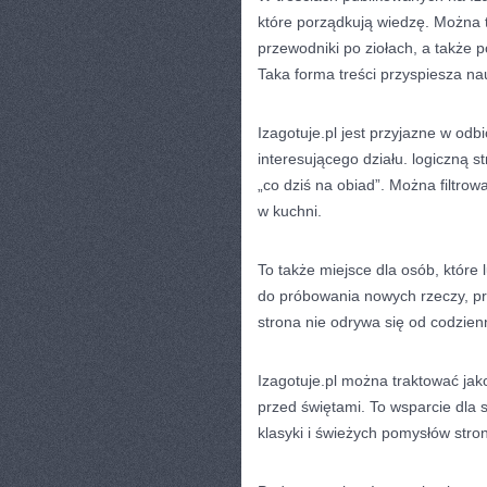
które porządkują wiedzę. Można 
przewodniki po ziołach, a także p
Taka forma treści przyspiesza na
Izagotuje.pl jest przyjazne w od
interesującego działu. logiczną 
„co dziś na obiad”. Można filtro
w kuchni.
To także miejsce dla osób, które 
do próbowania nowych rzeczy, p
strona nie odrywa się od codzien
Izagotuje.pl można traktować jak
przed świętami. To wsparcie dla s
klasyki i świeżych pomysłów str