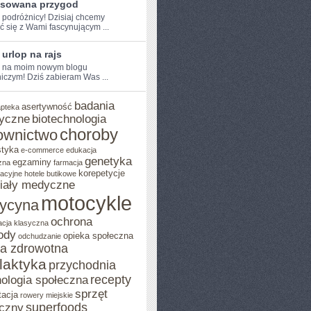
nsowana przygod
e podróżnicy! Dzisiaj chcemy
ić się z Wami fascynującym ...
 urlop na rajs
e na moim nowym blogu
iczym! Dziś zabieram Was ...
badania
asertywność
apteka
yczne
biotechnologia
choroby
ownictwo
styka
e-commerce
edukacja
genetyka
egzaminy
zna
farmacja
korepetycje
acyjne
hotele butikowe
iały medyczne
motocykle
ycyna
ochrona
acja klasyczna
ody
opieka społeczna
odchudzanie
ka zdrowotna
ilaktyka
przychodnia
recepty
ologia społeczna
sprzęt
tacja
rowery miejskie
superfoods
czny