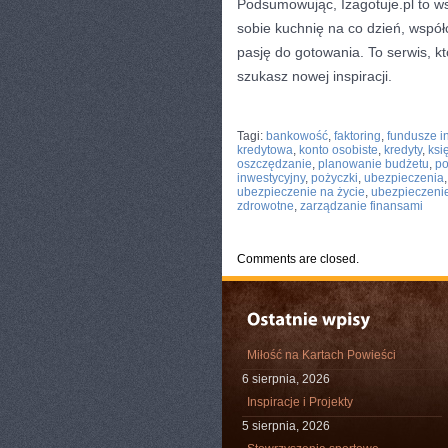
Podsumowując, Izagotuje.pl to ws
sobie kuchnię na co dzień, wspó
pasję do gotowania. To serwis, k
szukasz nowej inspiracji.
CATEGORIES:
TURYSTYKA, PODRÓŻE
Tagi:
bankowość
,
faktoring
,
fundusze i
kredytowa
,
konto osobiste
,
kredyty
,
ksi
oszczędzanie
,
planowanie budżetu
,
po
inwestycyjny
,
pożyczki
,
ubezpieczenia
ubezpieczenie na życie
,
ubezpieczeni
zdrowotne
,
zarządzanie finansami
Comments are closed.
Miłość na Kartach Powieści
6 sierpnia, 2026
Inspiracje i Projekty
5 sierpnia, 2026