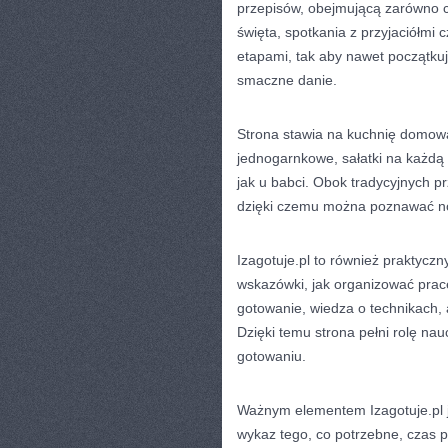
przepisów, obejmującą zarówno co
święta, spotkania z przyjaciółmi 
etapami, tak aby nawet początku
smaczne danie.
Strona stawia na kuchnię domową,
jednogarnkowe, sałatki na każdą o
jak u babci. Obok tradycyjnych pr
dzięki czemu można poznawać n
Izagotuje.pl to również praktycz
wskazówki, jak organizować pracę 
gotowanie, wiedza o technikach,
Dzięki temu strona pełni rolę nau
gotowaniu.
Ważnym elementem Izagotuje.pl j
wykaz tego, co potrzebne, czas 