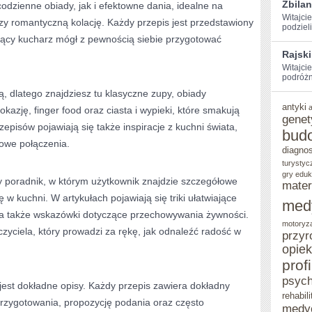
Zbila
dzienne obiady, jak i efektowne dania, idealne na
Witajci
czy romantyczną kolację. Każdy przepis jest przedstawiony
⁣podziel
jący kucharz mógł z pewnością siebie przygotować
Rajski
Witajci
podróżn
 dlatego znajdziesz tu klasyczne zupy, obiady
antyki
kazję, finger food oraz ciasta i wypieki, które smakują
genet
zepisów pojawiają się także inspiracje z kuchni świata,
bud
owe połączenia.
diagno
turystyc
gry eduk
ny poradnik, w którym użytkownik znajdzie szczegółowe
mater
w kuchni. W artykułach pojawiają się triki ułatwiające
med
 a także wskazówki dotyczące przechowywania żywności.
motoryz
czyciela, który prowadzi za rękę, jak odnaleźć radość w
przyr
opie
prof
psych
est dokładne opisy. Każdy przepis zawiera dokładny
rehabili
przygotowania, propozycję podania oraz często
medy