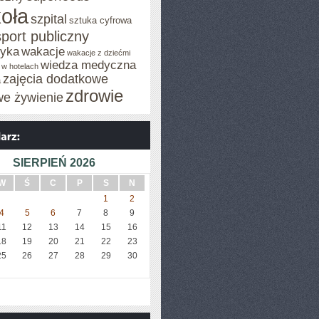
oła
szpital
sztuka cyfrowa
sport publiczny
tyka
wakacje
wakacje z dziećmi
wiedza medyczna
 w hotelach
zajęcia dodatkowe
a
zdrowie
we żywienie
SIERPIEŃ 2026
W
Ś
C
P
S
N
1
2
4
5
6
7
8
9
11
12
13
14
15
16
18
19
20
21
22
23
25
26
27
28
29
30