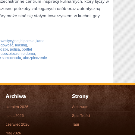
zechstronne centrum inspiracji kulinarnych, który łączy w
łczesne potrzeby zabieganych osób oraz autentyczną
tóry może stać się stałym towarzyszem w kuchni, gdy
nwestycyjne
,
hipoteka
,
karta
ęgowość
,
leasing
,
datki
,
polisa
,
portfel
,
ubezpieczenie domu
,
e samochodu
,
ubezpieczenie
sierpień 2026
Archiwum
lipiec 2026
Spis Treści
czerwiec 2026
Tagi
maj 2026