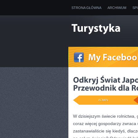
STRONA GŁÓWNA
ARCHIWUM
SP
ADMIN
W dzisiejszym świecie rolnictwa, 
coraz więcej gospodarzy zwraca 
zastanawialiście się kiedyś, dlac