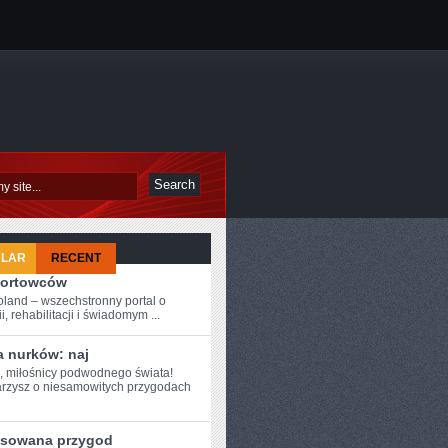
ULAR
RECENT
portowców
oland – wszechstronny portal o
i, rehabilitacji i świadomym ...
a nurków: naj
e, miłośnicy podwodnego świata!
arzysz⁣ o ​niesamowitych przygodach
nsowana przygod