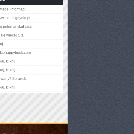
więcej informacji
ww.rolleticgdynia.pl
j pełen artykuł tutaj
się więcej tutaj
taj
acktohappybook.com
aj, kliknij
aj, kliknij
gowany? Sprawdź
aj, kliknij