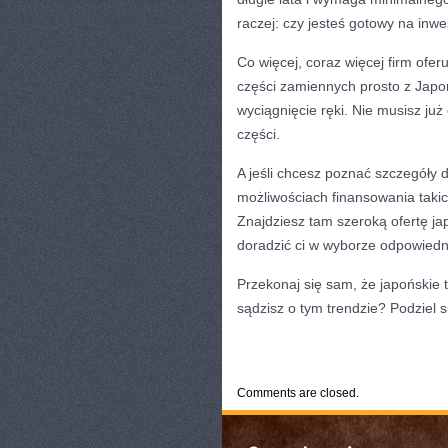
raczej: czy jesteś gotowy na inw
Co więcej, coraz więcej firm ofe
części zamiennych prosto z Japo
wyciągnięcie ręki. Nie musisz ju
części.
A jeśli chcesz poznać szczegóły
możliwościach finansowania takic
Znajdziesz tam szeroką ofertę j
doradzić ci w wyborze odpowiedn
Przekonaj się sam, że japońskie
sądzisz o tym trendzie? Podziel 
CATEGORIES:
TURYSTYKA, PODRÓŻE
Comments are closed.