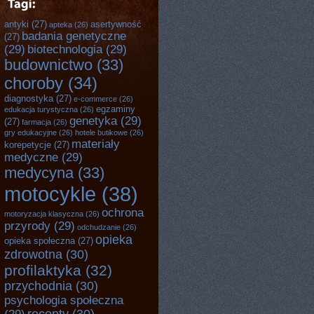
antyki
(27)
asertywność
apteka
(26)
badania genetyczne
(27)
(29)
biotechnologia
(29)
budownictwo
(33)
choroby
(34)
diagnostyka
(27)
e-commerce
(26)
egzaminy
edukacja turystyczna
(26)
genetyka
(29)
(27)
farmacja
(26)
gry edukacyjne
(26)
hotele butikowe
(26)
materiały
korepetycje
(27)
medyczne
(29)
medycyna
(33)
motocykle
(38)
ochrona
motoryzacja klasyczna
(26)
przyrody
(29)
odchudzanie
(26)
opieka
opieka społeczna
(27)
zdrowotna
(30)
profilaktyka
(32)
przychodnia
(30)
psychologia społeczna