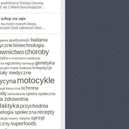
e podróżnicy! Dzisiaj chcemy
ić się z Wami fascynującym ...
 urlop na rajs
e na moim nowym blogu
iczym! Dziś zabieram Was ...
badania
asertywność
apteka
yczne
biotechnologia
choroby
ownictwo
styka
e-commerce
edukacja
genetyka
egzaminy
zna
farmacja
korepetycje
acyjne
hotele butikowe
iały medyczne
motocykle
ycyna
ochrona
acja klasyczna
ody
opieka społeczna
odchudzanie
ka zdrowotna
ilaktyka
przychodnia
recepty
ologia społeczna
sprzęt
tacja
rowery miejskie
superfoods
czny