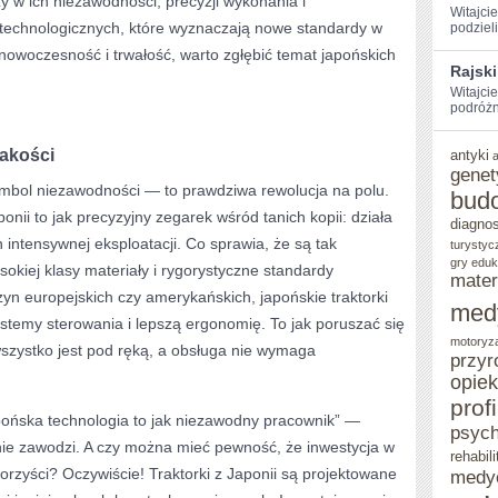
 w ich niezawodności, precyzji wykonania i
Witajci
echnologicznych, które wyznaczają nowe standardy w
⁣podziel
DLA
 nowoczesność i trwałość, warto zgłębić temat japońskich
ROLNIKA
Rajski
Witajci
podróżn
jakości
antyki
genet
 symbol niezawodności — to prawdziwa rewolucja na polu.
bud
nii to jak precyzyjny zegarek wśród tanich kopii: działa
diagno
h intensywnej eksploatacji. Co sprawia, że są tak
turystyc
gry eduk
kiej klasy materiały i rygorystyczne standardy
mater
n europejskich czy amerykańskich, japońskie traktorki
med
ystemy sterowania i lepszą ergonomię. To jak poruszać się
motoryz
stko jest pod ręką, a obsługa nie wymaga
przyr
opie
prof
pońska technologia to jak niezawodny pracownik” —
psych
nie zawodzi. A czy można mieć pewność, że inwestycja w
rehabili
orzyści? Oczywiście! Traktorki z Japonii są projektowane
medy