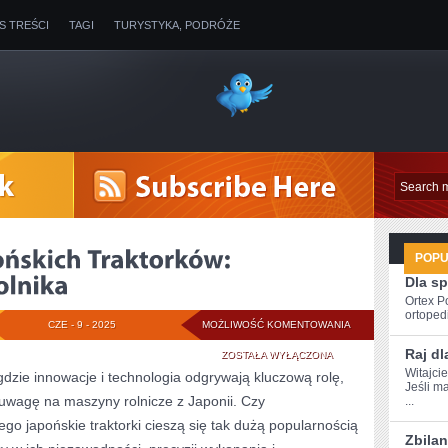
IS TREŚCI
TAGI
TURYSTYKA, PODRÓŻE
POP
Dla s
Ortex P
ortopedi
ODKRYJ
CZE - 9 - 2025
MOŻLIWOŚĆ KOMENTOWANIA
Raj dl
ŚWIAT
ZOSTAŁA WYŁĄCZONA
Witajci
gdzie innowacje i technologia odgrywają kluczową rolę,
JAPOŃSKICH
Jeśli m
uwagę na maszyny rolnicze z Japonii. Czy
...
TRAKTORKÓW:
zego japońskie traktorki cieszą się tak dużą popularnością
Zbila
PRZEWODNIK