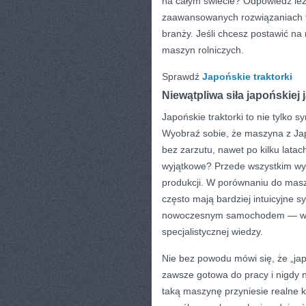
na całym świecie? Odpowiedź leży
zaawansowanych rozwiązaniach t
branży. Jeśli chcesz postawić na
maszyn rolniczych.
Sprawdź
Japońskie traktorki
Niewątpliwa siła japońskiej 
Japońskie traktorki to nie tylko
Wyobraź sobie, że maszyna z Japo
bez zarzutu, nawet po kilku latac
wyjątkowe? Przede wszystkim wyso
produkcji. W porównaniu do maszy
często mają bardziej intuicyjne s
nowoczesnym samochodem — wszy
specjalistycznej wiedzy.
Nie bez powodu mówi się, że „ja
zawsze gotowa do pracy i nigdy 
taką maszynę przyniesie realne k