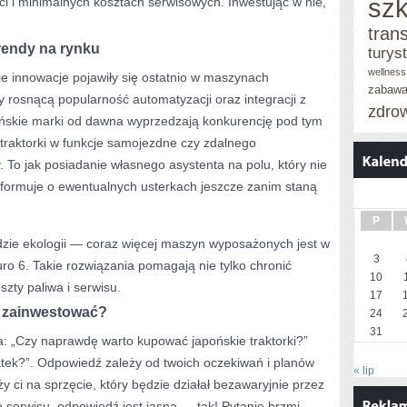
szk
i i minimalnych kosztach serwisowych. Inwestując w nie,
tran
trendy na rynku
turys
wellness
kie innowacje pojawiły się ostatnio w maszynach
zabaw
 rosnącą popularność automatyzacji oraz integracji z
zdro
ońskie marki od dawna wyprzedzają konkurencję pod tym
raktorki w funkcje samojezdne czy zdalnego
To jak posiadanie własnego asystenta na polu, który nie
informuje o ewentualnych usterkach jeszcze zanim staną
P
zie ekologii — coraz więcej maszyn wyposażonych jest w
3
Euro 6. Takie rozwiązania pomagają nie tylko chronić
10
szty paliwa i serwisu.
17
o zainwestować?
24
31
a: „Czy naprawdę warto kupować japońskie traktorki?”
atek?”. Odpowiedź zależy od twoich oczekiwań i planów
« lip
y ci na sprzęcie, który będzie działał bezawaryjnie przez
 serwisu, odpowiedź jest jasna — tak! Pytanie brzmi