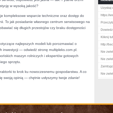
estycję w wysoką jakość?
Uzyskaj 
https://w
ruje kompleksowe wsparcie techniczne oraz dostęp do
nii. To jak posiadanie własnego centrum serwisowego na
Przeczyta
ż obawiać się długich przestojów czy braku dostępności
Dowiedz 
Kliknij tu
 dotyczące najlepszych modeli lub porozmawiać o
http://b
h inwestycji — odwiedź stronę multipleks.com.pl.
Nie zwlek
apońskich maszyn rolniczych i ekspertów gotowych
Nie zwlek
iego sprzętu.
Zaintry
 traktorki to krok ku nowoczesnemu gospodarstwu. A co
Nie zwlek
się swoją opinią — chętnie usłyszymy twoje zdanie!