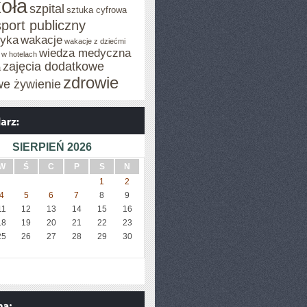
oła
szpital
sztuka cyfrowa
sport publiczny
tyka
wakacje
wakacje z dziećmi
wiedza medyczna
 w hotelach
zajęcia dodatkowe
a
zdrowie
we żywienie
SIERPIEŃ 2026
W
Ś
C
P
S
N
1
2
4
5
6
7
8
9
11
12
13
14
15
16
18
19
20
21
22
23
25
26
27
28
29
30