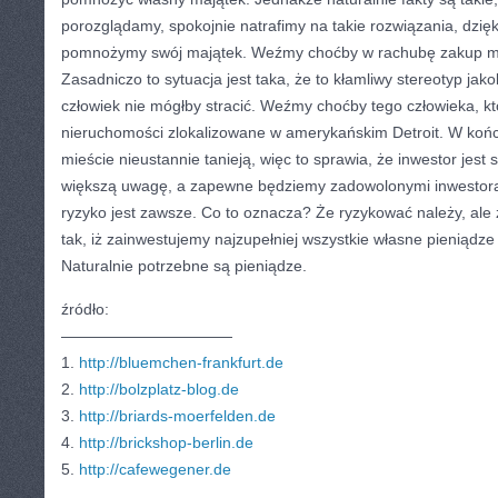
porozglądamy, spokojnie natrafimy na takie rozwiązania, dzięk
pomnożymy swój majątek. Weźmy choćby w rachubę zakup m
Zasadniczo to sytuacja jest taka, że to kłamliwy stereotyp ja
człowiek nie mógłby stracić. Weźmy choćby tego człowieka, k
nieruchomości zlokalizowane w amerykańskim Detroit. W koń
mieście nieustannie tanieją, więc to sprawia, że inwestor jest 
większą uwagę, a zapewne będziemy zadowolonymi inwestor
ryzyko jest zawsze. Co to oznacza? Że ryzykować należy, ale
tak, iż zainwestujemy najzupełniej wszystkie własne pieniądz
Naturalnie potrzebne są pieniądze.
źródło:
———————————
1.
http://bluemchen-frankfurt.de
2.
http://bolzplatz-blog.de
3.
http://briards-moerfelden.de
4.
http://brickshop-berlin.de
5.
http://cafewegener.de