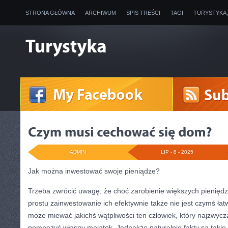
STRONA GŁÓWNA
ARCHIWUM
SPIS TREŚCI
TAGI
TURYSTYKA
ADMIN
LIP - 8 - 2025
Jak można inwestować swoje pieniądze?
Trzeba zwrócić uwagę, że choć zarobienie większych pieniędzy 
prostu zainwestowanie ich efektywnie także nie jest czymś łat
może miewać jakichś wątpliwości ten człowiek, który najzwycza
pomnożyć własny majątek. Jednakże naturalnie fakty są takie, ż