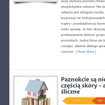
bazę stylizacji paznokci Now
wszędobylska reklama. Nie b
reklama jest dźwignia handlu.
korporacji nie funkcjonowało
mądry i przedsiębiorczy biz
sobie sprawę, że bez słuszne
przekazywania dobrym grupom 
produktach, żadna firma nie 
rozwijać, właśnie dlatego spr
rzeszów.
[ Read More ]
ADMIN
WRZ - 