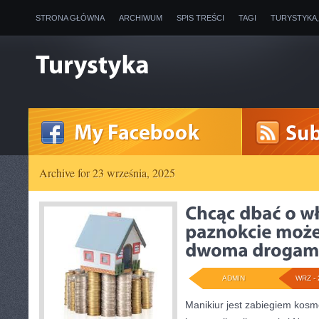
STRONA GŁÓWNA
ARCHIWUM
SPIS TREŚCI
TAGI
TURYSTYKA
Archive for 23 września, 2025
ADMIN
WRZ - 
Manikiur jest zabiegiem kosm