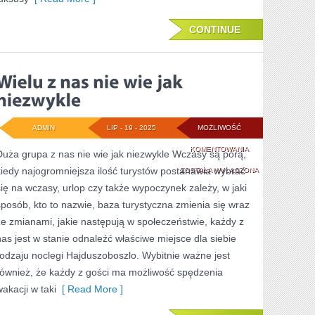
CONTINUE
ADMIN
LIP - 19 - 2025
MOŻLIWOŚĆ
WIELU
KOMENTOWANIA
Duża grupa z nas nie wie jak niezwykle Wczasy są porą,
kiedy najogromniejsza ilość turystów postanawia wybrać
Z
ZOSTAŁA WYŁĄCZONA
się na wczasy, urlop czy także wypoczynek zależy, w jaki
NAS
sposób, kto to nazwie, baza turystyczna zmienia się wraz
NIE
ze zmianami, jakie następują w społeczeństwie, każdy z
WIE
nas jest w stanie odnaleźć właściwe miejsce dla siebie
rodzaju noclegi Hajduszoboszlo. Wybitnie ważne jest
JAK
również, że każdy z gości ma możliwość spędzenia
NIEZWYKLE
wakacji w taki
[ Read More ]