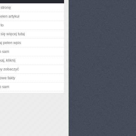
stronę
ełen artykuł
to
się więcej tutaj
aj pełen wpis
o sam
aj, kliknij
by zobaczyć
owe fakty
o sam