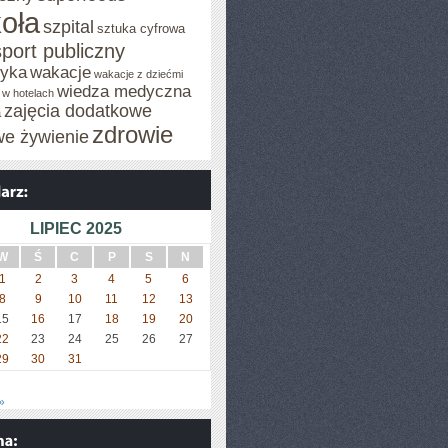
oła
szpital
sztuka cyfrowa
sport publiczny
tyka
wakacje
wakacje z dziećmi
wiedza medyczna
 w hotelach
zajęcia dodatkowe
a
zdrowie
we żywienie
LIPIEC 2025
W
Ś
C
P
S
N
1
2
3
4
5
6
8
9
10
11
12
13
15
16
17
18
19
20
22
23
24
25
26
27
29
30
31
»