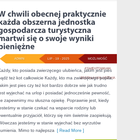
ADMIN
LIP - 19 - 2025
MOŻLIWOŚĆ
W
KOMENTOWANIA
Każdy, kto posiada zwierzęcego ulubieńca, jakim jest pies
bądź też kot całkowicie Każdy, kto ma zwierzęcego pupila,
CHWILI
ZOSTAŁA WYŁĄCZONA
jakim jest pies czy też kot bardzo dobrze wie jak trudno
OBECNEJ
jest wyjechać na urlop i posiadać jednocześnie pewność,
PRAKTYCZNIE
że zapewnimy mu słuszna opiekę. Poprawnie jest, kiedy
KAŻDA
jesteśmy w stanie czekać na wsparcie rodziny lub
ewentualnie przyjaciół, którzy się nim świetnie zaopiekują.
OBSZERNA
Wówczas jesteśmy w stanie wyjechać bez wyrzutów
JEDNOSTKA
sumienia. Mimo to najlepsza
[ Read More ]
GOSPODARCZA