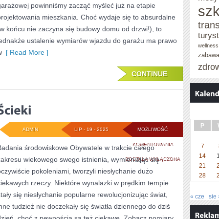
garażowej powinniśmy zacząć myśleć już na etapie
szk
projektowania mieszkania. Choć wydaje się to absurdalne
tran
(w końcu nie zaczyna się budowy domu od drzwi!), to
turys
jednakże ustalenie wymiarów wjazdu do garażu ma prawo
wellness
w
[ Read More ]
zabaw
zdro
CONTINUE
P
ADMIN
LIP - 19 - 2025
MOŻLIWOŚĆ
ŚCIEKI
KOMENTOWANIA
7
Badania środowiskowe Obywatele w trakcie całego
14
zakresu wiekowego swego istnienia, wymieniając się
ZOSTAŁA WYŁĄCZONA
21
oczywiście pokoleniami, tworzyli niesłychanie dużo
28
ciekawych rzeczy. Niektóre wynalazki w prędkim tempie
stały się niesłychanie popularne rewolucjonizując świat,
« cze
sie 
inne tudzież nie doczekały się światła dziennego do dziś
dzień, choć z pewnością są też ciekawe. Zobacz pomiary