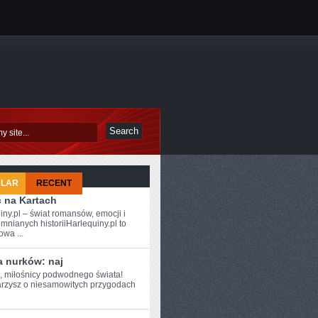
ULAR
RECENT
ć na Kartach
iny.pl – świat romansów, emocji i
mnianych historiiHarlequiny.pl to
owa ...
a nurków: naj
e, miłośnicy podwodnego świata!
arzysz⁣ o ​niesamowitych przygodach