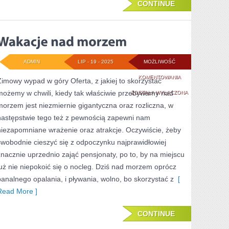
CONTINUE
ADMIN
LIP - 19 - 2025
MOŻLIWOŚĆ
WAKACJE
KOMENTOWANIA
Zimowy wypad w góry Oferta, z jakiej to skorzystać
możemy w chwili, kiedy tak właściwie przebywamy nad
NAD
ZOSTAŁA WYŁĄCZONA
morzem jest niezmiernie gigantyczna oraz rozliczna, w
MORZEM
następstwie tego też z pewnością zapewni nam
niezapomniane wrażenie oraz atrakcje. Oczywiście, żeby
swobodnie cieszyć się z odpoczynku najprawidłowiej
znacznie uprzednio zająć pensjonaty, po to, by na miejscu
już nie niepokoić się o nocleg. Dziś nad morzem oprócz
banalnego opalania, i pływania, wolno, bo skorzystać z
[
Read More ]
CONTINUE