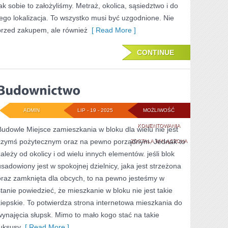
jak sobie to założyliśmy. Metraż, okolica, sąsiedztwo i do
APARTAMENTU?
tego lokalizacja. To wszystko musi być uzgodnione. Nie
przed zakupem, ale również
[ Read More ]
CONTINUE
ADMIN
LIP - 19 - 2025
MOŻLIWOŚĆ
BUDOWNICTWO
KOMENTOWANIA
Budowle Miejsce zamieszkania w bloku dla wielu nie jest
czymś pożytecznym oraz na pewno porządnym. Jednak to
ZOSTAŁA WYŁĄCZONA
zależy od okolicy i od wielu innych elementów. jeśli blok
usadowiony jest w spokojnej dzielnicy, jaka jest strzeżona
oraz zamknięta dla obcych, to na pewno jesteśmy w
stanie powiedzieć, że mieszkanie w bloku nie jest takie
kiepskie. To potwierdza strona internetowa mieszkania do
wynajęcia słupsk. Mimo to mało kogo stać na takie
luksusy
[ Read More ]