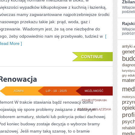
którzy kochają normalne mieszkania w bloku, w
Zbila
większości wypadków kilkupokojowe z kuchnią i łazienką,
Witajci
⁣podziel
wówczas mamy zagwarantowane najpotrzebniejsze środki
masowego przekazu takie jak: prąd, woda, gaz i
Rajski
ogrzewanie. Wiadomym jest, że są one niezbędne do
Witajci
podróżn
tego, żeby odpowiednio nam się przebywało, tudzież w
[
Read More ]
antyki
genet
CONTINUE
bud
diagno
turystyc
gry eduk
mater
med
ADMIN
LIP - 19 - 2025
MOŻLIWOŚĆ
motoryz
RENOWACJA
KOMENTOWANIA
przyr
Remont W trakcie stawiania bądź renowacji domu
opie
pojawiają się spore problemy związane z należytym
ZOSTAŁA WYŁĄCZONA
prof
doborem armatury, stolarki lub pokrycia połaci dachowej.
psych
Pod koniec budowy zostaje decyzja o wyborze bramy
rehabili
garażowej. Jeśli mamy taką szansę, to o bramie
medy