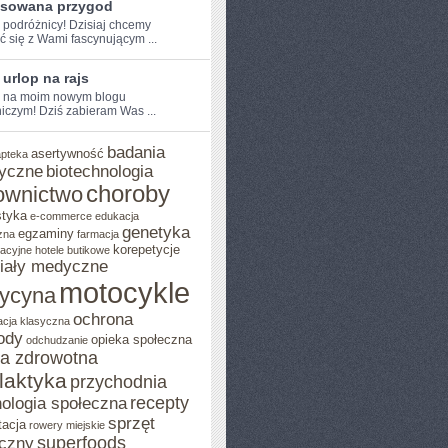
nsowana przygod
e podróżnicy! Dzisiaj chcemy
ić się z Wami fascynującym ...
 urlop na rajs
e na moim nowym blogu
iczym! Dziś zabieram Was ...
badania
asertywność
apteka
yczne
biotechnologia
choroby
ownictwo
styka
e-commerce
edukacja
genetyka
egzaminy
zna
farmacja
korepetycje
acyjne
hotele butikowe
iały medyczne
motocykle
ycyna
ochrona
acja klasyczna
ody
opieka społeczna
odchudzanie
ka zdrowotna
ilaktyka
przychodnia
recepty
ologia społeczna
sprzęt
tacja
rowery miejskie
superfoods
czny