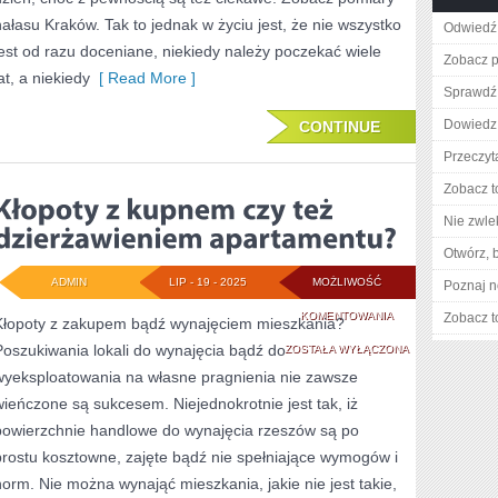
hałasu Kraków. Tak to jednak w życiu jest, że nie wszystko
Odwiedź 
jest od razu doceniane, niekiedy należy poczekać wiele
Zobacz p
at, a niekiedy
[ Read More ]
Sprawdź 
Dowiedz 
CONTINUE
Przeczyt
Zobacz t
Nie zwlek
Otwórz, 
ADMIN
LIP - 19 - 2025
MOŻLIWOŚĆ
Poznaj n
KŁOPOTY
KOMENTOWANIA
Zobacz t
Kłopoty z zakupem bądź wynajęciem mieszkania?
Poszukiwania lokali do wynajęcia bądź do
Z
ZOSTAŁA WYŁĄCZONA
wyeksploatowania na własne pragnienia nie zawsze
KUPNEM
wieńczone są sukcesem. Niejednokrotnie jest tak, iż
CZY
powierzchnie handlowe do wynajęcia rzeszów są po
TEŻ
prostu kosztowne, zajęte bądź nie spełniające wymogów i
norm. Nie można wynająć mieszkania, jakie nie jest takie,
DZIERŻAWIENIEM