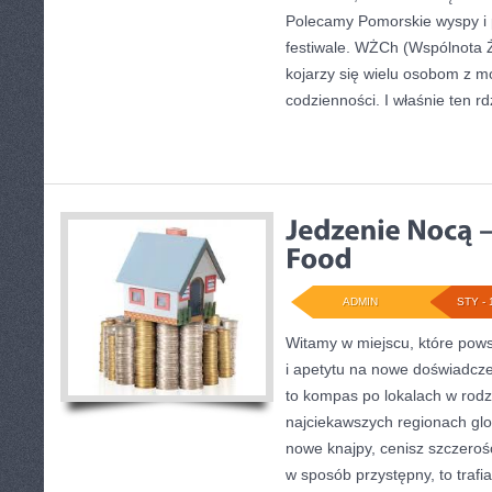
Polecamy Pomorskie wyspy i 
festiwale. WŻCh (Wspólnota Ż
kojarzy się wielu osobom z m
codzienności. I właśnie ten r
ADMIN
STY - 
Witamy w miejscu, które pows
i apetytu na nowe doświadcz
to kompas po lokalach w rod
najciekawszych regionach glo
nowe knajpy, cenisz szczerość
w sposób przystępny, to trafi