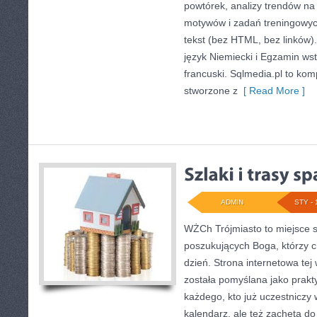
powtórek, analizy trendów na
motywów i zadań treningowyc
tekst (bez HTML, bez linków)
język Niemiecki i Egzamin ws
francuski. Sqlmedia.pl to k
stworzone z
[ Read More ]
ADMIN
STY - 
WŻCh Trójmiasto to miejsce 
poszukujących Boga, którzy 
dzień. Strona internetowa tej
została pomyślana jako prak
każdego, kto już uczestniczy 
kalendarz, ale też zachęta do