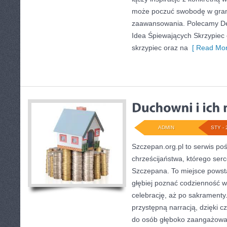
może poczuć swobodę w gran
zaawansowania. Polecamy Dek
Idea Śpiewających Skrzypiec o
skrzypiec oraz na
[ Read Mor
ADMIN
STY - 
Szczepan.org.pl to serwis poś
chrześcijaństwa, którego serc
Szczepana. To miejsce powsta
głębiej poznać codzienność wi
celebrację, aż po sakramenty.
przystępną narracją, dzięki c
do osób głęboko zaangażowany