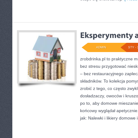
ADMIN
STY - 
zrobdrinka.pl to praktyczne m
bez stresu przygotować nies
– bez restauracyjnego zaple
składników. To kolekcja pomys
zrobić z tego, co często zwykl
dosładzaczy, owoców i kruszo
po to, aby domowe mieszanie
końcowy wyglądał apetycznie.
jak: Nalewki i likiery domowe i