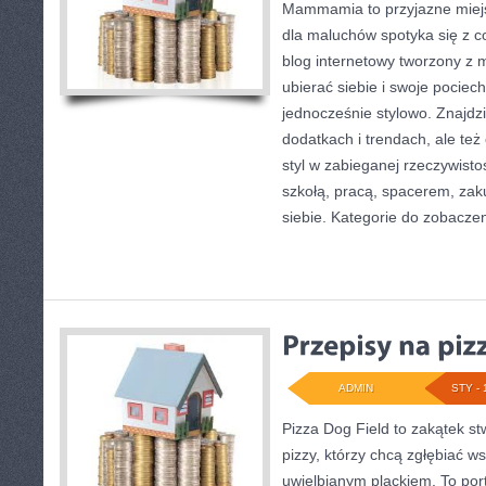
Mammamia to przyjazne miejs
dla maluchów spotyka się z c
blog internetowy tworzony z m
ubierać siebie i swoje pociech
jednocześnie stylowo. Znajdzi
dodatkach i trendach, ale też
styl w zabieganej rzeczywist
szkołą, pracą, spacerem, zaku
siebie. Kategorie do zobacze
ADMIN
STY - 
Pizza Dog Field to zakątek s
pizzy, którzy chcą zgłębiać w
uwielbianym plackiem. To porta