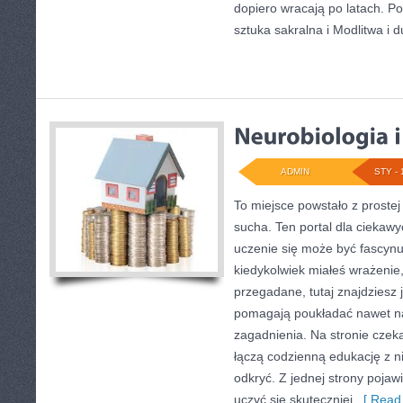
dopiero wracają po latach. Po
sztuka sakralna i Modlitwa i
ADMIN
STY - 
To miejsce powstało z prostej
sucha. Ten portal dla ciekawy
uczenie się może być fascynu
kiedykolwiek miałeś wrażenie
przegadane, tutaj znajdziesz
pomagają poukładać nawet na
zagadnienia. Na stronie czeka
łączą codzienną edukację z n
odkryć. Z jednej strony pojawi
uczyć się skuteczniej,
[ Read 