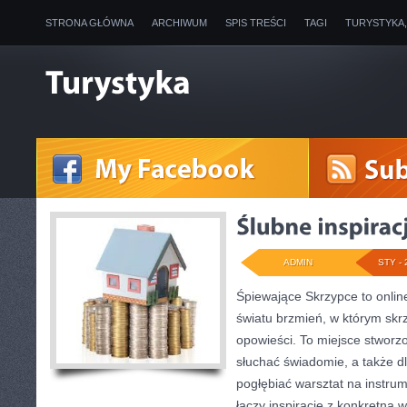
STRONA GŁÓWNA
ARCHIWUM
SPIS TREŚCI
TAGI
TURYSTYKA
ADMIN
STY - 
Śpiewające Skrzypce to onlin
światu brzmień, w którym skr
opowieści. To miejsce stworz
słuchać świadomie, a także dl
pogłębiać warsztat na instr
łączy inspiracje z konkretną 