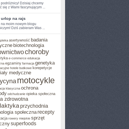
e podróżnicy! Dzisiaj chcemy
ić się z Wami fascynującym ...
 urlop na rajs
e na moim nowym blogu
iczym! Dziś zabieram Was ...
badania
asertywność
apteka
yczne
biotechnologia
choroby
ownictwo
styka
e-commerce
edukacja
genetyka
egzaminy
zna
farmacja
korepetycje
acyjne
hotele butikowe
iały medyczne
motocykle
ycyna
ochrona
acja klasyczna
ody
opieka społeczna
odchudzanie
ka zdrowotna
ilaktyka
przychodnia
recepty
ologia społeczna
sprzęt
tacja
rowery miejskie
superfoods
czny