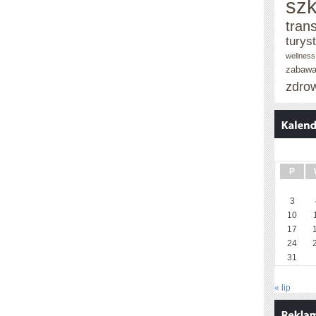
szk
tran
turys
wellness
zabaw
zdro
P
3
10
17
24
31
« lip