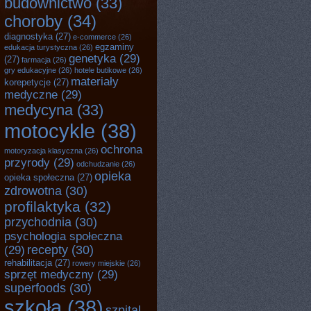
budownictwo
(33)
choroby
(34)
diagnostyka
(27)
e-commerce
(26)
egzaminy
edukacja turystyczna
(26)
genetyka
(29)
(27)
farmacja
(26)
gry edukacyjne
(26)
hotele butikowe
(26)
materiały
korepetycje
(27)
medyczne
(29)
medycyna
(33)
motocykle
(38)
ochrona
motoryzacja klasyczna
(26)
przyrody
(29)
odchudzanie
(26)
opieka
opieka społeczna
(27)
zdrowotna
(30)
profilaktyka
(32)
przychodnia
(30)
psychologia społeczna
recepty
(30)
(29)
rehabilitacja
(27)
rowery miejskie
(26)
sprzęt medyczny
(29)
superfoods
(30)
szkoła
(38)
szpital