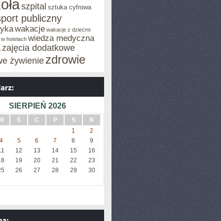
oła
szpital
sztuka cyfrowa
sport publiczny
tyka
wakacje
wakacje z dziećmi
wiedza medyczna
 w hotelach
zajęcia dodatkowe
a
zdrowie
we żywienie
SIERPIEŃ 2026
W
Ś
C
P
S
N
1
2
4
5
6
7
8
9
11
12
13
14
15
16
18
19
20
21
22
23
25
26
27
28
29
30