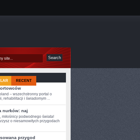
ULAR
RECENT
portowców
oland – wszechstronny portal o
i, rehabilitacji i świadomym ...
a nurków: naj
e, miłośnicy podwodnego świata!
arzysz⁣ o ​niesamowitych przygodach
nsowana przygod