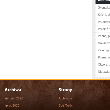
Skontaktu
Kliknij, 
Przeczyt
Przejdź t
Poznaj p
Dowiedz 
Zaintry
Poznaj n
Otwórz, 
Nie zwlek
sierpień 2026
Archiwum
lipiec 2026
Spis Treści