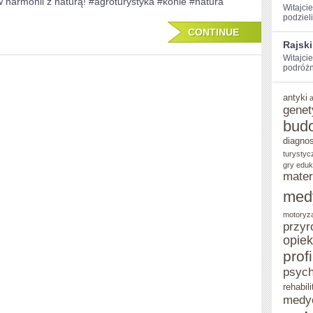
w harmonii z naturą! #agroturystyka #konie #natura
Witajci
MIŁOŚNIKÓW
⁣podziel
PRZYRODY:
CONTINUE
Rajski
AGROTURYSTYKA
Witajci
podróżn
Z
KONIEM
antyki
genet
bud
diagno
turystyc
gry eduk
mater
med
motoryz
przyr
opie
prof
psych
rehabili
medy