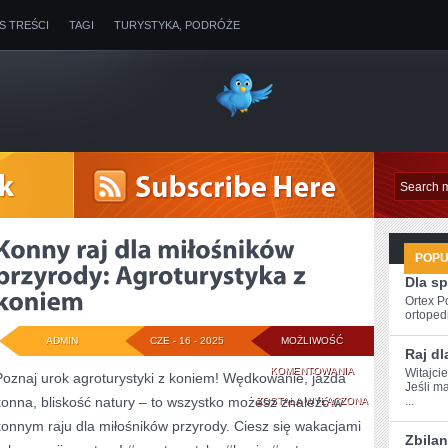
IS TREŚCI
TAGI
TURYSTYKA, PODRÓŻE
POP
Dla s
Ortex P
ortopedi
ADMIN
CZE - 16 - 2025
MOŻLIWOŚĆ
Raj dl
KONNY
KOMENTOWANIA
Witajci
Poznaj urok agroturystyki z koniem! Wędkowanie, jazda
Jeśli m
konna, bliskość natury – to wszystko możesz znaleźć w
RAJ
...
ZOSTAŁA WYŁĄCZONA
konnym raju dla miłośników przyrody. Ciesz się wakacjami
DLA
Zbila